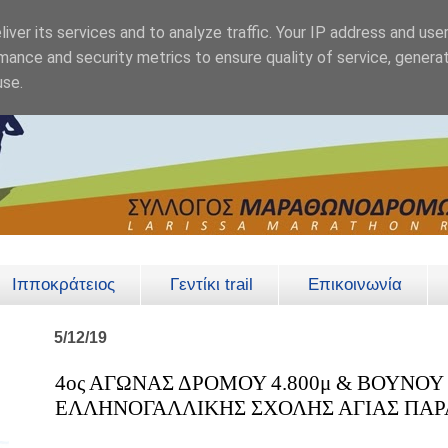
iver its services and to analyze traffic. Your IP address and use
mance and security metrics to ensure quality of service, genera
use.
Ιπποκράτειος
Γεντίκι trail
Επικοινωνία
5/12/19
4ος ΑΓΩΝΑΣ ΔΡΟΜΟΥ 4.800μ & ΒΟΥΝΟ
ΕΛΛΗΝΟΓΑΛΛΙΚΗΣ ΣΧΟΛΗΣ ΑΓΙΑΣ ΠΑ