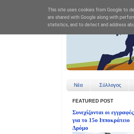
This site uses cookies from Google to del
are shared with Google along with perfor
statistics, and to detect and address ab
Νέα
Σύλλογος
FEATURED POST
Συνεχίζονται οι εγγραφές
για το 15ο Ιπποκράτειο
Δρόμο