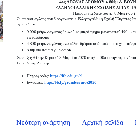
4ος ΑΓΩΝΑΣ ΔΡΟΜΟΥ 4.800μ & ΒΟΥ
ΕΛΛΗΝΟΓΑΛΛΙΚΗΣ ΣΧΟΛΗΣ ΑΓΙΑΣ Π
Ημερομηνία διεξαγωγής: 8
Μαρτίου 2
Οι ετήσιοι αγώνες που διοργανώνει η Ελληνογαλλική Σχολή "Ευγένιος Ν
αγωνίσματα:
9.000 μέτρων αγώνας βουνού με μικρό τμήμα μονοπατιού 400μ και
χωματόδρομο
4.800 μέτρων αγώνας ανωμάλου δρόμου σε άσφαλτο και χωματόδρ
800μ για παιδιά γυμνασίου
Θα διεξαχθεί την Κυριακή 8 Μαρτίου 2020 στις 09:00πμ στην περιοχή το
Παρασκευή, Αττικής.
Πληροφορίες:
https://lfh.edu.gr/el
Εγγραφές:
http://bit.ly/grandecourse2020
Νεότερη ανάρτηση
Αρχική σελίδα