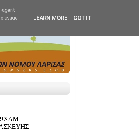
r-agent
LEARN MORE
GOT IT
te usage
Υ 9ΧΛΜ
ΡΑΣΚΕΥΗΣ