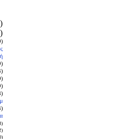
)
)
0)
ς
ή
9)
3)
0)
9)
8)
μ
3)
α
3)
2)
0)