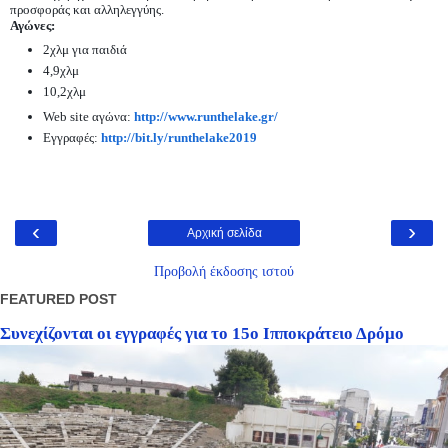
προσφοράς και αλληλεγγύης.
Αγώνες:
2χλμ για παιδιά
4,9χλμ
10,2χλμ
Web site αγώνα:
http://www.runthelake.gr/
Εγγραφές:
http://bit.ly/runthelake2019
‹
›
Αρχική σελίδα
Προβολή έκδοσης ιστού
FEATURED POST
Συνεχίζονται οι εγγραφές για το 15ο Ιπποκράτειο Δρόμο