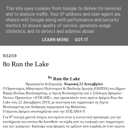
This site uses cookies from Google to deliver its services
and to analyze traffic. Your IP address and user-agent are
shared with Google along with performance and security
metrics to ensure quality of service, generate usage
statistics, and to detect and address abuse.
Νέα
Σύλλογος
Ιπποκράτειος
Γεντίκι 
LEARN MORE
GOT IT
5/12/19
8ο Run the Lake
8ο
Run the Lake
Ημερομηνία διεξαγωγής:
Κυριακή 22 Δεκεμβρίου
O Οργανισμός Αθλητισμού Πολιτισμού & Παιδικής Αγωγής (ΟΑΠΠΑ) του Δήμου
Βάρης Βούλας Βουλιαγμένης, η Λίμνη Βουλιαγμένης και ο Σύλλογος Δρομέων
Νοτίων Προαστίων «ΕΥΚΛΗΣ», σας προσκαλούν στον αγώνα δρόμου Run the
Lake στις 22 Δεκεμβρίου 2019, με εκκίνηση και τερματισμό τη Λίμνη
Βουλιαγμένης και διαδρομή περιμετρικά της θάλασσας.
Ο αγώνας δρόμου υποστηρίζεται από την ΕΟΣΛΜΑ-Υ.
η
Για 8
συνεχή χρονιά στόχος του αγώνα είναι η κοινωνική προσφορά, για την
εκπλήρωση του οποίου θα διατεθούν τα κέρδη από τις εισφορές των συμμετοχών
και των χορηγιών. Καλούμε τους δρομείς να τρέξουν από καρδιάς σε έναν αγώνα