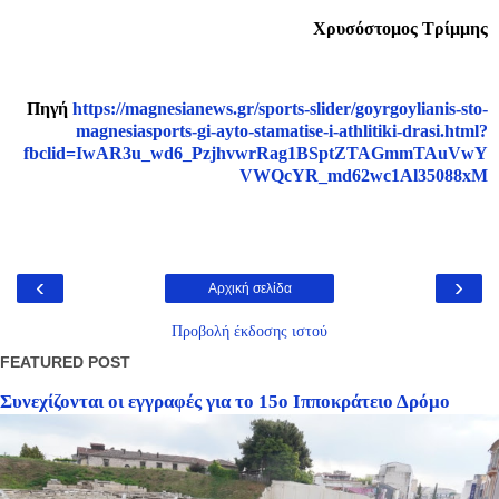
Χρυσόστομος Τρίμμης
Πηγή
https://magnesianews.gr/sports-slider/goyrgoylianis-sto-
magnesiasports-gi-ayto-stamatise-i-athlitiki-drasi.html?
fbclid=IwAR3u_wd6_PzjhvwrRag1BSptZTAGmmTAuVwY
VWQcYR_md62wc1Al35088xM
‹
›
Αρχική σελίδα
Προβολή έκδοσης ιστού
FEATURED POST
Συνεχίζονται οι εγγραφές για το 15ο Ιπποκράτειο Δρόμο