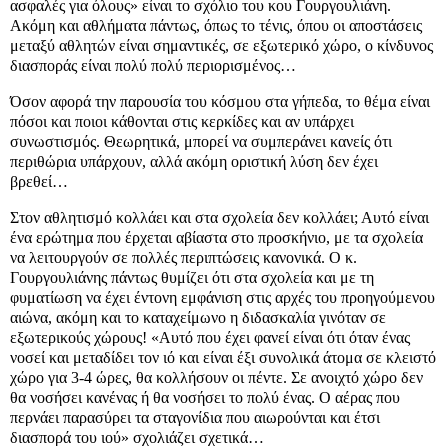
ασφαλές για όλους» είναι το σχόλιο του κου Γουργουλιάνη.
Ακόμη και αθλήματα πάντως, όπως το τένις, όπου οι αποστάσεις
μεταξύ αθλητών είναι σημαντικές, σε εξωτερικό χώρο, ο κίνδυνος
διασποράς είναι πολύ πολύ περιορισμένος…
Όσον αφορά την παρουσία του κόσμου στα γήπεδα, το θέμα είναι
πόσοι και ποιοι κάθονται στις κερκίδες και αν υπάρχει
συνωστισμός. Θεωρητικά, μπορεί να συμπεράνει κανείς ότι
περιθώρια υπάρχουν, αλλά ακόμη οριστική λύση δεν έχει
βρεθεί…
Στον αθλητισμό κολλάει και στα σχολεία δεν κολλάει; Αυτό είναι
ένα ερώτημα που έρχεται αβίαστα στο προσκήνιο, με τα σχολεία
να λειτουργούν σε πολλές περιπτώσεις κανονικά. Ο κ.
Γουργουλιάνης πάντως θυμίζει ότι στα σχολεία και με τη
φυματίωση να έχει έντονη εμφάνιση στις αρχές του προηγούμενου
αιώνα, ακόμη και το καταχείμωνο η διδασκαλία γινόταν σε
εξωτερικούς χώρους! «Αυτό που έχει φανεί είναι ότι όταν ένας
νοσεί και μεταδίδει τον ιό και είναι έξι συνολικά άτομα σε κλειστό
χώρο για 3-4 ώρες, θα κολλήσουν οι πέντε. Σε ανοιχτό χώρο δεν
θα νοσήσει κανένας ή θα νοσήσει το πολύ ένας. Ο αέρας που
περνάει παρασύρει τα σταγονίδια που αιωρούνται και έτσι
διασπορά του ιού» σχολιάζει σχετικά…