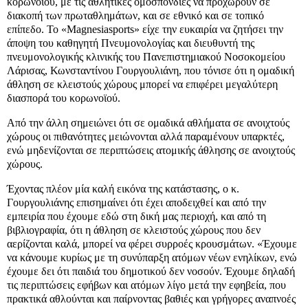
κορωνοϊού, με τις αθλητικές ομοσπονδίες να προχωρούν σε
διακοπή των πρωταθλημάτων, και σε εθνικό και σε τοπικό
επίπεδο. Το «Magnesiasports» είχε την ευκαιρία να ζητήσει την
άποψη του καθηγητή Πνευμονολογίας και διευθυντή της
πνευμονολογικής κλινικής του Πανεπιστημιακού Νοσοκομείου
Λάρισας, Κωνσταντίνου Γουργουλιάνη, που τόνισε ότι η ομαδική
άθληση σε κλειστούς χώρους μπορεί να επιφέρει μεγαλύτερη
διασπορά του κορωνοϊού.
Από την άλλη σημειώνει ότι σε ομαδικά αθλήματα σε ανοιχτούς
χώρους οι πιθανότητες μειώνονται αλλά παραμένουν υπαρκτές,
ενώ μηδενίζονται σε περιπτώσεις ατομικής άθλησης σε ανοιχτούς
χώρους.
Έχοντας πλέον μία καλή εικόνα της κατάστασης, ο κ.
Γουργουλιάνης επισημαίνει ότι έχει αποδειχθεί και από την
εμπειρία που έχουμε εδώ στη δική μας περιοχή, και από τη
βιβλιογραφία, ότι η άθληση σε κλειστούς χώρους που δεν
αερίζονται καλά, μπορεί να φέρει συρροές κρουσμάτων. «Έχουμε
να κάνουμε κυρίως με τη συνύπαρξη ατόμων νέων ενηλίκων, ενώ
έχουμε δει ότι παιδιά του δημοτικού δεν νοσούν. Έχουμε δηλαδή
τις περιπτώσεις εφήβων και ατόμων λίγο μετά την εφηβεία, που
πρακτικά αθλούνται και παίρνοντας βαθιές και γρήγορες αναπνοές