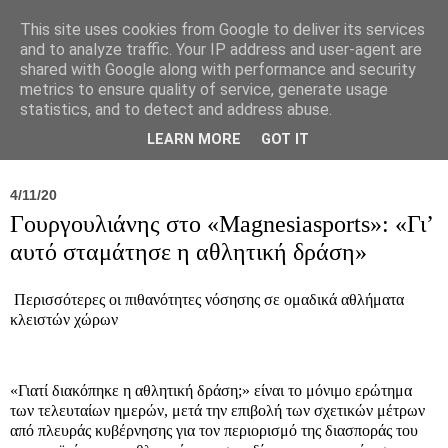
This site uses cookies from Google to deliver its services
and to analyze traffic. Your IP address and user-agent are
shared with Google along with performance and security
metrics to ensure quality of service, generate usage
statistics, and to detect and address abuse.
Νέα
Σύλλογος
Ιπποκράτειος
Γεντίκι 
LEARN MORE
GOT IT
4/11/20
Γουργουλιάνης στο «Magnesiasports»: «Γι’
αυτό σταμάτησε η αθλητική δράση»
Περισσότερες οι πιθανότητες νόσησης σε ομαδικά αθλήματα
κλειστών χώρων
«Γιατί διακόπηκε η αθλητική δράση;» είναι το μόνιμο ερώτημα
των τελευταίων ημερών, μετά την επιβολή των σχετικών μέτρων
από πλευράς κυβέρνησης για τον περιορισμό της διασποράς του