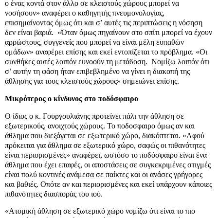
ο ένας κοντά στον άλλο σε κλειστούς χώρους μπορεί να
νοσήσουν» αναφέρει ο καθηγητής πνευμονολογίας,
επισημαίνοντας όμως ότι και σ’ αυτές τις περιπτώσεις η νόσηση
δεν είναι βαριά. «Όταν όμως πηγαίνουν στο σπίτι μπορεί να έχουν
αρρώστους, συγγενείς που μπορεί να είναι μέλη ευπαθών
ομάδων» αναφέρει επίσης και εκεί εντοπίζεται το πρόβλημα. «Οι
συνθήκες αυτές λοιπόν ευνοούν τη μετάδοση. Νομίζω λοιπόν ότι
σ’ αυτήν τη φάση ήταν επιβεβλημένο να γίνει η διακοπή της
άθλησης για τους κλειστούς χώρους» σημειώνει επίσης.
Μικρότερος ο κίνδυνος στο ποδόσφαιρο
Ο ίδιος ο κ. Γουργουλιάνης προτείνει πάλι την άθληση σε
εξωτερικούς, ανοιχτούς χώρους. Το ποδοσφαιρο όμως αν και
άθλημα που διεξάγεται σε εξωτερικό χώρο, διακόπτεται. «Αφού
πρόκειται για άθλημα σε εξωτερικό χώρο, σαφώς οι πιθανότητες
είναι περιορισμένες» αναφέρει, ωστόσο το ποδόσφαιρο είναι ένα
άθλημα που έχει επαφές, οι αποστάσεις σε συγκεκριμένες στιγμές
είναι πολύ κοντινές ανάμεσα σε παίκτες και οι ανάσες γρήγορες
και βαθιές. Οπότε αν και περιορισμένες και εκεί υπάρχουν κάποιες
πιθανότητες διασποράς του ιού.
«Ατομική άθληση σε εξωτερικό χώρο νομίζω ότι είναι το πιο