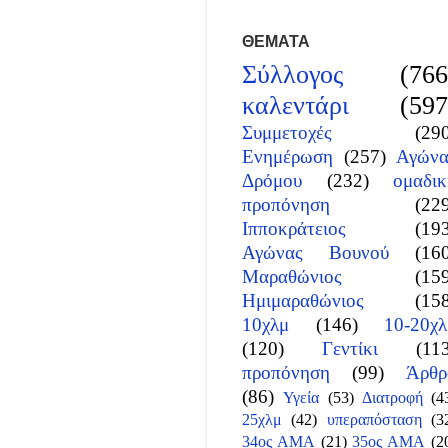
ΘΕΜΑΤΑ
Σύλλογος
(766
καλεντάρι
(597
Συμμετοχές
(29
Ενημέρωση
(257)
Αγώνα
Δρόμου
(232)
ομαδικ
προπόνηση
(22
Ιπποκράτειος
(19
Αγώνας Βουνού
(16
Μαραθώνιος
(15
Ημιμαραθώνιος
(15
10χλμ
(146)
10-20χλ
(120)
Γεντίκι
(11
προπόνηση
(99)
Άρθρ
(86)
Υγεία
(53)
Διατροφή
(4
25χλμ
(42)
υπεραπόσταση
(3
34ος ΑΜΑ
(21)
35ος ΑΜΑ
(2