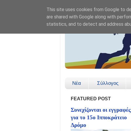
This site uses cookies from Google to del
are shared with Google along with perfor
statistics, and to detect and address ab
Νέα
Σύλλογος
FEATURED POST
Συνεχίζονται οι εγγραφές
για το 15ο Ιπποκράτειο
Δρόμο