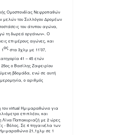
τικής Ομοσπονδίας Νεφροπαθών
ων μελών του Συλλόγου Δρομέων
αποστάσεις του άτυπου αγώνα,
εγώ τη δωρεά οργάνων». Ο
ρεις επιμέρους αγώνες, και
ος
 1
στα 3χλμ με 11’07,
κατηγορία 41 – 45 ετών
 25ος ο Βασίλης Ζαφειρίου
γούμενη βδομάδα, ενώ σε αυτή
ημερομηνία, ο αριθμός
τον virtual Ημιμαραθώνιο για
χιλιόμετρο επιπλέον, και
η Λίνα Παπακυριαζή με 2 ώρες
ές - Βόλος. Σε 4 πηγαινέλα των
 Ημιμαραθώνιο 21,1χλμ σε 1