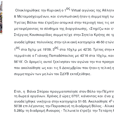
ος
Ολοκληρώθηκε την Κυριακή ο 1
Virtual αγώνας της Αθλη
& Μεταμοσχευμένων, και εντυπωσιακή ήταν η συμμετοχή τ
Υγείας Βόλου που έτρεξαν ατομικά στην περιοχή τους τις 
μεταφέροντας το σύνθημα της διοργάνωσης, «Στηρίζω και 
Στέργιος Κουσκουρίδας συμμετείχε στην Σητεία Κρήτης σε τ
αναδείχθηκε πολυνίκης στην ηλικιακή κατηγορία 46-50 ετών:
ος
ος
1
στα 5χλμ με 19’09, 3
στα 10χλμ με 42’30. Τρίτος στην 
τερμάτισε ο Γιάννης Παπαδόπουλος με 43’16 στα 10χλμ, και
56’19’. Οι δρομείς αυτοί ξεκίνησαν τον αγώνα την πιο προη
που ακολούθησε ως και τις 5 Δεκεμβρίου που ήταν η τελική 
συμμετοχών των μελών του ΣΔΥΒ εκτοξεύθηκε.
Έτσι, η Βάνα Σπύρου πραγματοποίησε στον Βόλο την Πέμπτη 
τη δωρεά οργάνων. Χρόνος 2 ώρες 07'07, κάνοντας και ένα 
η
αναδείχθηκε νικήτρια στην κατηγορία 51-55. Ακολούθησε 4
50’38 επιλέγοντας την Παρασκευή τη διαδρομή Βόλος - Αλυκ
5.280μ τη διαδρομή Άναυρος - Τελωνείο έτρεξε την Τετάρτη