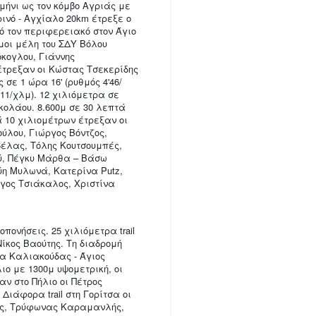
ήνι ως τον κόμβο Αγριάς με
ρινό - Αγχίαλο 20km έτρεξε ο
ό τον περιφερειακό στον Άγιο
μοι μέλη του ΣΔΥ Βόλου
κογλου, Γιάννης
τρεξαν οι Κώστας Τσεκερίδης
σε 1 ώρα 16' (ρυθμός 4'46/
11/χλμ). 12 χιλιόμετρα σε
ικολάου. 8.600μ σε 30 λεπτά
ά 10 χιλιομέτρων έτρεξαν οι
λου, Γιώργος Βόντζος,
έλας, Τόλης Κουτσουμπές,
ύ, Πέγκυ Μάρθα – Βάσω
η Μυλωνά, Κατερίνα Putz,
γος Τσιάκαλος, Χριστίνα
πονήσεις. 25 χιλιόμετρα trail
ίκος Βαούτης. Τη διαδρομή
μα Καλιακούδας - Άγιος
ιο με 1300μ υψομετρική, οι
ν στο Πήλιο οι Πέτρος
ιάφορα trail στη Γορίτσα οι
ος, Τρύφωνας Καραμανλής,