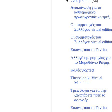
▼
Δεκεμβρίου
(34)
Ανακοίνωση για το
καθιερωμένο
πρωτοχρονιάτικο τρέξ..
Οι συμμετοχές του
Συλλόγου virtual editio
Οι συμμετοχές του
Συλλόγου virtual editio
Εικόνες από το Γεντίκι
Αλλαγή ημερομηνίας για
το Μαραθώνιο Ρώμης
Καλές γιορτές!
Thessaloniki Virtual
Marathon
Τρεις λόγοι για να μην
ξαναπάρετε ποτέ το
ασανσέρ
Εικόνες από το Γεντίκι