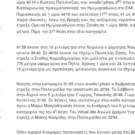
ος
ώρα 40’14 ο Κώστας Παλάντζας, και αναδείχθηκε 2
στην κ
Καπουρνιώτης πραγματοποίησε τον Ημιμαραθώνιο στο ΕΑΚ Κ
ος
Παρασκευής σε 1 ώρα 44'16' και κατετάγη 11
στους 41 ως 4
παρά ιδανικές, λόγω της βροχής και της αυξημένης υγρασί
έτρεξε Ορεινό Ημιμαραθώνιο στην Ξάνθη σε 1 ώρα 59'30, κά
Σ
η
μέτρα. Πήρε την 21
θέση στην ίδια κατηγορία.
41’26 έκανε στα 10 χιλιόμετρα στα Λεχώνια ο Δημήτρης Κουρ
ηλικία 36-40. Σε 48’50 έκανε τα 10χλμ ο Παντελής Ζήσης. Τ
έτρεξε ο Στάθης Καραδημητρίου, και μάλιστα με εντυπωσιακό
775 μέτρα υψομετρική στο Πήλιο. Χρόνος 1 ώρα και 24 λεπτ
15 χιλιόμετρα ως προπόνηση, φτάνοντας συνολικά τα 25χλμ
Νικητής στην κατηγορία 51-55 ετών αναδείχθηκε ο Αμβρόσιο
έτρεξε στην Πτολεμαΐδα την απόσταση σε 20'34. Το Σάββατο
στην Αγριά στα 5 χιλιόμετρα: Γιώργος Τσοκάνης 26’48, Γιώρ
Κοτσίλιος 31’42. Οι θέσεις τους αντίστοιχα στην κάθε κατηγο
πριν, η Μάρω Μακροθανάση έκανε τη διαδρομή των 5 χιλιομέ
η
κατηγορία της την 4
θέση. Τον Virtual 38ο Αγώνα Δρόμου Υγ
υ
έτρεξε ο Μάκης Κοσμίδης στην Πτολεμαΐδα σε 53'54.
Όσον αφορά διάφορες προπονήσεις που έγιναν μέσα στη βδ