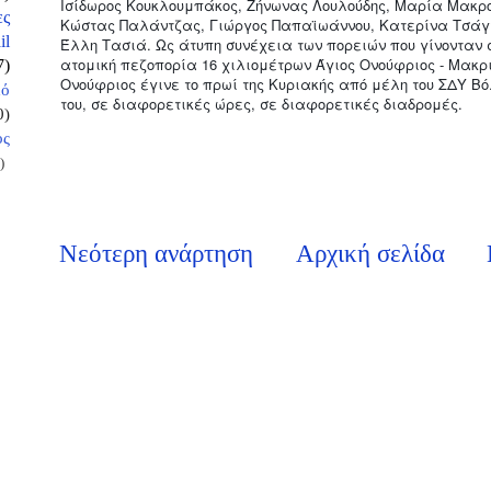
Ισίδωρος Κουκλουμπάκος, Ζήνωνας Λουλούδης, Μαρία Μακρ
ες
Κώστας Παλάντζας, Γιώργος Παπαϊωάννου, Κατερίνα Τσάγγ
il
Έλλη Τασιά. Ως άτυπη συνέχεια των πορειών που γίνονταν σ
ατομική πεζοπορία 16 χιλιομέτρων Άγιος Ονούφριος - Μακρι
7)
Ονούφριος έγινε το πρωί της Κυριακής από μέλη του ΣΔΥ Βό
κό
του, σε διαφορετικές ώρες, σε διαφορετικές διαδρομές.
0)
ος
)
Νεότερη ανάρτηση
Αρχική σελίδα