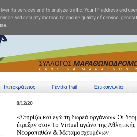
iver its services and to analyze traffic. Your IP address and use
mance and security metrics to ensure quality of service, genera
use.
Ιπποκράτειος
Γεντίκι trail
Επικοινωνία
8/12/20
«Στηρίζω και εγώ τη δωρεά οργάνων» Οι δρο
έτρεξαν στον 1ο Virtual αγώνα της Αθλητική
Νεφροπαθών & Μεταμοσχευμένων