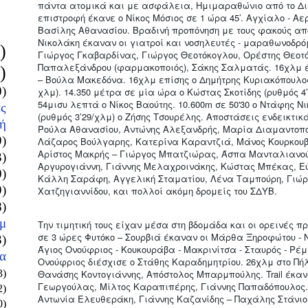
πάντα ατομικά και με ασφάλεια, Ημιμαραθώνιο από το Διμ
επιστροφή έκανε ο Νίκος Μόσιος σε 1 ώρα 45’. Αγχίαλο - Αε
Βασίλης Αθανασίου. Βραδινή προπόνηση με τους φακούς απ
Νικολάκη έκαναν οι γιατροί και νοσηλευτές - μαραθωνοδρό
)
Γιώργος Γκαβαρδίνας, Γιώργος Θεοτόκογλου, Ορέστης Θεοτό
Παπαλεξάνδρου (φαρμακοποιός), Σάκης Σαλματάς. 16χλμ έ
)
– Βούλα Μακεδόνα. 16χλμ επίσης ο Δημήτρης Κυριακόπουλος 
0)
χλμ). 14.350 μέτρα σε μία ώρα ο Κώστας Σκοτίδης (ρυθμός 4’
54μισυ λεπτά ο Νίκος Βαούτης. 10.600m σε 50'30 ο Ντάφης Ν
ς
(ρυθμός 3’29/χλμ) ο Ζήσης Τσουρέλης. Αποστάσεις ενδεικτικ
ή
Ρούλα Αθανασίου, Αντώνης Αλεξανδρής, Μαρία Διαμαντοπού
9)
Λάζαρος Βούλγαρης, Κατερίνα Καραντζιά, Μάνος Κουρκουβ
Αρίστος Μακρής – Γιώργος Μπατζιώρας, Άσπα Μανταλιανο
3)
Αργυρογιάννη, Γιάννης Μελαχροινάκης, Κώστας Μπέκας, Εύ
0)
Κάλλη Σαράφη, Αγγελική Σταματίου, Λένα Ταμπούρη, Γιώρ
9)
Χατζηγιαννίδου, και πολλοί ακόμη δρομείς του ΣΔΥΒ.
8)
μ
Την τιμητική τους είχαν μέσα στη βδομάδα και οι ορεινές προ
σε 3 ώρες Φυτόκο – Σουρβιά έκαναν οι Μάρθα Ξηροφώτου - Ν
3)
Άγιος Ονούφριος - Κουκουράβα - Μακρινίτσα - Σταυρός - Ρέ
α
Ονούφριος διέσχισε ο Στάθης Καραδημητρίου. 26χλμ στο Πήλ
3)
Θανάσης Κοντογιάννης, Απόστολος Μπαρμπούλης. Trail έκανα
Γεωργούλας, Μίλτος Καραπιπέρης, Γιάννης Παπαδόπουλος. Δ
2)
Αντωνία Ελευθεράκη, Γιάννης Καζανίδης – Παχάλης Στάνι
0)