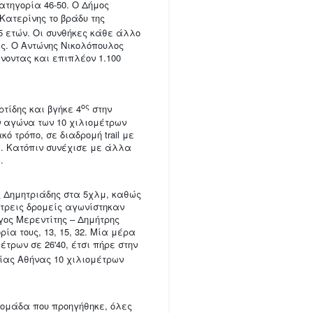
ατηγορία 46-50. Ο Δήμος
ατερίνης το βράδυ της
5 ετών. Οι συνθήκες κάθε άλλο
ας. Ο Αντώνης Νικολόπουλος
νοντας και επιπλέον 1.100
ος
τίδης και βγήκε 4
στην
ον αγώνα των 10 χιλιομέτρων
 τρόπο, σε διαδρομή trail με
ά. Κατόπιν συνέχισε με άλλα
.
ς Δημητριάδης στα 5χλμ, καθώς
 τρεις δρομείς αγωνίστηκαν
γος Μερεντίτης – Δημήτρης
ρία τους, 13, 15, 32. Μία μέρα
τρων σε 26'40, έτσι πήρε στην
είας Αθήνας 10 χιλιομέτρων
ομάδα που προηγήθηκε, όλες