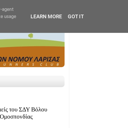
r-agent
LEARN MORE
GOT IT
te usage
μείς του ΣΔΥ Βόλου
ς Ομοσπονδίας