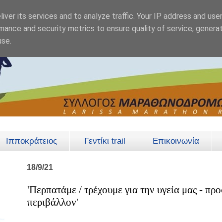
iver its services and to analyze traffic. Your IP address and use
mance and security metrics to ensure quality of service, genera
use.
Ιπποκράτειος
Γεντίκι trail
Επικοινωνία
18/9/21
'Περπατάμε / τρέχουμε για την υγεία μας - πρ
περιβάλλον'