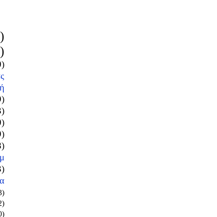
)
)
0)
ς
ή
9)
3)
0)
9)
8)
μ
3)
α
3)
2)
0)