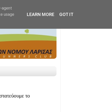
r-agent
LEARN MORE
GOT IT
te usage
οστατεύουμε το