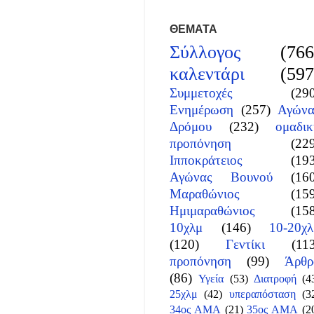
ΘΕΜΑΤΑ
Σύλλογος
(766
καλεντάρι
(597
Συμμετοχές
(29
Ενημέρωση
(257)
Αγώνα
Δρόμου
(232)
ομαδικ
προπόνηση
(22
Ιπποκράτειος
(19
Αγώνας Βουνού
(16
Μαραθώνιος
(15
Ημιμαραθώνιος
(15
10χλμ
(146)
10-20χλ
(120)
Γεντίκι
(11
προπόνηση
(99)
Άρθρ
(86)
Υγεία
(53)
Διατροφή
(4
25χλμ
(42)
υπεραπόσταση
(3
34ος ΑΜΑ
(21)
35ος ΑΜΑ
(2