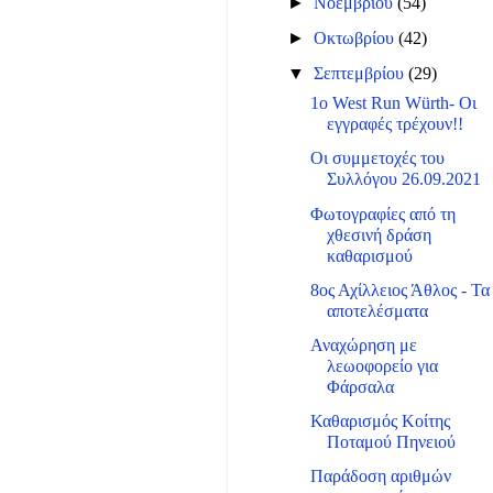
►
Νοεμβρίου
(54)
►
Οκτωβρίου
(42)
▼
Σεπτεμβρίου
(29)
1o West Run Würth- Οι
εγγραφές τρέχουν!!
Οι συμμετοχές του
Συλλόγου 26.09.2021
Φωτογραφίες από τη
χθεσινή δράση
καθαρισμού
8ος Αχίλλειος Άθλος - Τα
αποτελέσματα
Αναχώρηση με
λεωοφορείο για
Φάρσαλα
Καθαρισμός Κοίτης
Ποταμού Πηνειού
Παράδοση αριθμών