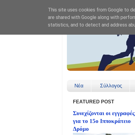
This site uses cookies from Google to del
are shared with Google along with perfor
statistics, and to detect and address ab
Νέα
Σύλλογος
FEATURED POST
Συνεχίζονται οι εγγραφές
για το 15ο Ιπποκράτειο
Δρόμο