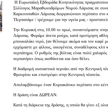
Η Ευρωπαϊκή Εβδομάδα Κινητικότητας πραγματοποιεί
Σύλλογος Μαραθωνοδρόμων Νομού Λάρισας σε συνε
Καρκινοπαθών Λάρισας διοργανώνουν περίπατο στο κ
'Περπατάμε / τρέχουμε για την υγεία μας - προστατε
Την Κυριακή στις 10.00 το πρωί, συναντιόμαστε στη
Λάρισας. Φοράμε άνετα ρούχα, κατά προτίμηση αθλητ
μπουκαλάκι νερό, (αν θέλουμε ακόμα και τον καφέ μα
ερχόμαστε με φίλους, οικογένεια, συναδέλφους κλπ κ
περπάτημα. Ο ρυθμός της βόλτας είναι πολύ χαλαρός 
περπατήσει όπως αισθάνεται και όσο θέλει.
Η διαδρομή ουσιαστικά περνάει από την Κεντρική πλ
Φρουρίου και επιστρέφει στην Κεντρική πλατεία.
Απολαμβάνουμε έναν Κυριακάτικο περίπατο στο κέντ
Η δράση είναι ΔΩΡΕΑΝ.
Κατά τη διάρκεια της δράσης, η οποία θα γίνει εξ ολ