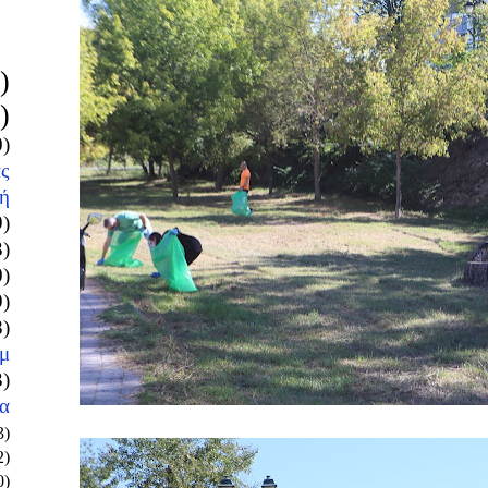
)
)
0)
ς
ή
9)
3)
0)
9)
8)
μ
3)
α
3)
2)
0)