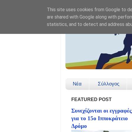
This site uses cookies from Google to del
are shared with Google along with perfor
statistics, and to detect and address ab
Νέα
Σύλλογος
FEATURED POST
Συνεχίζονται οι εγγραφές
για το 15ο Ιπποκράτειο
Δρόμο