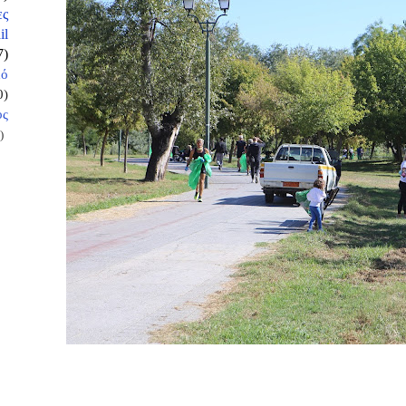
ες
il
7)
κό
0)
ος
)