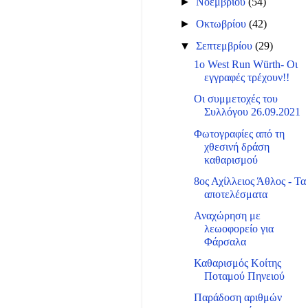
►
Νοεμβρίου
(54)
►
Οκτωβρίου
(42)
▼
Σεπτεμβρίου
(29)
1o West Run Würth- Οι
εγγραφές τρέχουν!!
Οι συμμετοχές του
Συλλόγου 26.09.2021
Φωτογραφίες από τη
χθεσινή δράση
καθαρισμού
8ος Αχίλλειος Άθλος - Τα
αποτελέσματα
Αναχώρηση με
λεωοφορείο για
Φάρσαλα
Καθαρισμός Κοίτης
Ποταμού Πηνειού
Παράδοση αριθμών