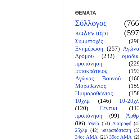
ΘΕΜΑΤΑ
Σύλλογος
(766
καλεντάρι
(597
Συμμετοχές
(29
Ενημέρωση
(257)
Αγώνα
Δρόμου
(232)
ομαδικ
προπόνηση
(22
Ιπποκράτειος
(19
Αγώνας Βουνού
(16
Μαραθώνιος
(15
Ημιμαραθώνιος
(15
10χλμ
(146)
10-20χλ
(120)
Γεντίκι
(11
προπόνηση
(99)
Άρθρ
(86)
Υγεία
(53)
Διατροφή
(4
25χλμ
(42)
υπεραπόσταση
(3
34ος ΑΜΑ
(21)
35ος ΑΜΑ
(2