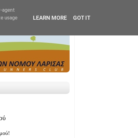
r-agent
LEARN MORE
GOT IT
te usage
ού
μού!