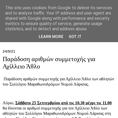
This site uses cookies from Google to deliver its services
and to analyze traffic. Your IP address and user-agent are
shared with Google along with performance and security
metrics to ensure quality of service, generate usage
statistics, and to detect and address abuse.
Νέα
Σύλλογος
Ιπποκράτειος
Γεντίκι 
LEARN MORE
GOT IT
24/9/21
Παράδοση αριθμών συμμετοχής για
Αχίλλειο Άθλο
Παράδοση αριθμών συμμετοχής για Αχίλλειο Άθλο των αθλητών
του Συλλόγου Μαραθωνοδρόμων Νομού Λάρισας.
Αύριο,
Σάββατο 25 Σεπτεμβρίου από τις 10.30 μέχρι τις 11.00
θα δίνονται οι αριθμοί συμμετοχής για τον Αχίλλειο Άθλο των
αθλητών του Συλλόγου Μαραθωνοδρόμων Νομού Λάρισας στη