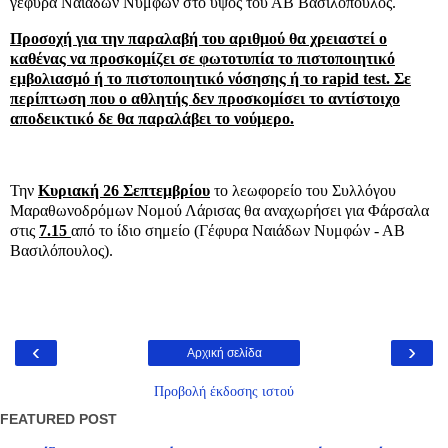
γέφυρα Ναιάδων Νυμφών στο ύψος του ΑΒ Βασιλόπουλος.
Προσοχή για την παραλαβή του αριθμού θα χρειαστεί ο
καθένας να προσκομίζει σε φωτοτυπία το πιστοποιητικό
εμβολιασμό ή το πιστοποιητικό νόσησης ή το rapid test. Σε
περίπτωση που ο αθλητής δεν προσκομίσει το αντίστοιχο
αποδεικτικό δε θα παραλάβει το νούμερο.
Την
Κυριακή 26 Σεπτεμβρίου
το λεωφορείο του Συλλόγου
Μαραθωνοδρόμων Νομού Λάρισας θα αναχωρήσει για Φάρσαλα
στις
7.15
από το ίδιο σημείο (Γέφυρα Ναιάδων Νυμφών - ΑΒ
Βασιλόπουλος).
‹
›
Αρχική σελίδα
Προβολή έκδοσης ιστού
FEATURED POST