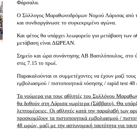
Φάρσαλα.
Ο Σύλλογος Μαραθωνοδρόμων Νομού Λάρισας από τη
και συνδιοργάνωσε το συγκεκριμένο αγώνα.
Και φέτος θα υπάρχει λεωφορείο για μετάβαση των 
μετάβαση είναι ΔΩΡΕΑΝ.
Σημείο και ώρα συνάντησης ΑΒ Βασιλόπουλος, στο
στις 7.15 το πρωί.
Παρακαλούνται οι συμμετέχοντες να έχουν μαζί τους 
εμβολιασμού / πιστοποιητικά νόσησης / rapid test 48
Τα νούμερα για τους αθλητές του Συλλόγου Μαραθ
θα δοθούν στη Λάρισα νωρίτερα (Σάββατο). Θα υπάρ
λεπτομέρειες. Οι αθλητές κατά την παραλαβή των αρ
προσκομίζουν τα πιστοποιητικά εμβολιασμού / πιστοπο
48 ωρών, μαζί με την αστυνομική ταυτότητα για ταυτ