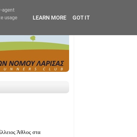
r-agent
LEARN MORE
GOT IT
te usage
ίλλειος Άθλος στα