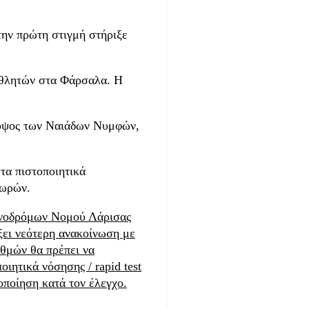
ν πρώτη στιγμή στήριξε
αθλητών στα Φάρσαλα. Η
 ύψος των Ναιάδων Νυμφών,
τα πιστοποιητικά
 ωρών.
ωνοδρόμων Νομού Λάρισας
ξει νεότερη ανακοίνωση με
ιθμών θα πρέπει να
ιητικά νόσησης / rapid test
οποίηση κατά τον έλεγχο.