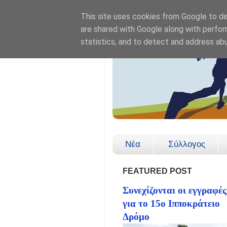
This site uses cookies from Google to del
are shared with Google along with perfor
statistics, and to detect and address ab
Νέα
Σύλλογος
FEATURED POST
Συνεχίζονται οι εγγραφές
για το 15ο Ιπποκράτειο
Δρόμο