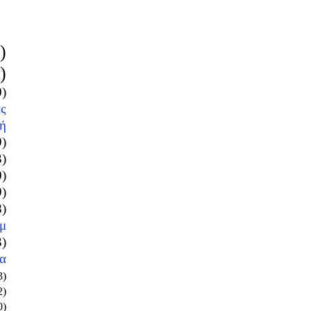
)
)
0)
ς
ή
9)
3)
0)
9)
8)
μ
3)
α
3)
2)
0)