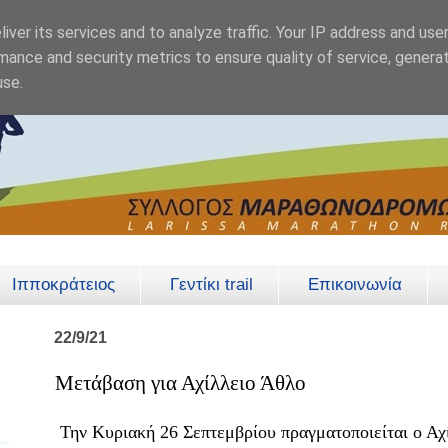
iver its services and to analyze traffic. Your IP address and use
mance and security metrics to ensure quality of service, genera
use.
Ιπποκράτειος
Γεντίκι trail
Επικοινωνία
22/9/21
Μετάβαση για Αχίλλειο Άθλο
Την Κυριακή 26 Σεπτεμβρίου πραγματοποιείται ο Αχ