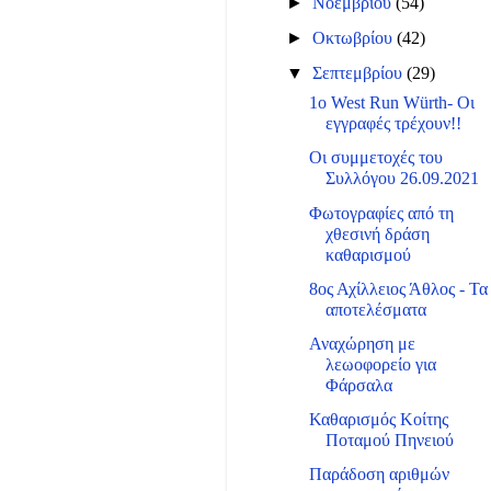
►
Νοεμβρίου
(54)
►
Οκτωβρίου
(42)
▼
Σεπτεμβρίου
(29)
1o West Run Würth- Οι
εγγραφές τρέχουν!!
Οι συμμετοχές του
Συλλόγου 26.09.2021
Φωτογραφίες από τη
χθεσινή δράση
καθαρισμού
8ος Αχίλλειος Άθλος - Τα
αποτελέσματα
Αναχώρηση με
λεωοφορείο για
Φάρσαλα
Καθαρισμός Κοίτης
Ποταμού Πηνειού
Παράδοση αριθμών