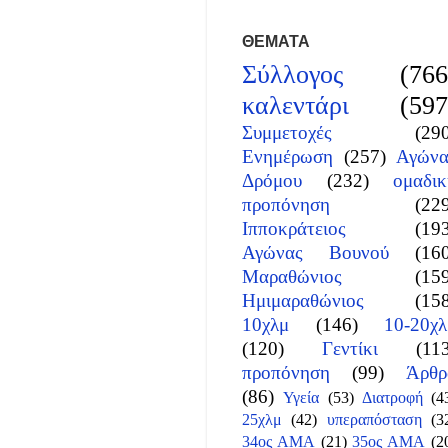
ΘΕΜΑΤΑ
Σύλλογος
(766
καλεντάρι
(597
Συμμετοχές
(29
Ενημέρωση
(257)
Αγώνα
Δρόμου
(232)
ομαδικ
προπόνηση
(22
Ιπποκράτειος
(19
Αγώνας Βουνού
(16
Μαραθώνιος
(15
Ημιμαραθώνιος
(15
10χλμ
(146)
10-20χλ
(120)
Γεντίκι
(11
προπόνηση
(99)
Άρθρ
(86)
Υγεία
(53)
Διατροφή
(4
25χλμ
(42)
υπεραπόσταση
(3
34ος ΑΜΑ
(21)
35ος ΑΜΑ
(2