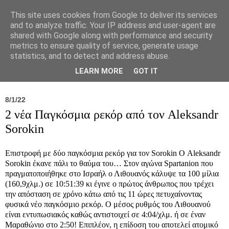
This site uses cookies from Google to deliver its services
and to analyze traffic. Your IP address and user-agent are
shared with Google along with performance and security
metrics to ensure quality of service, generate usage
statistics, and to detect and address abuse.
Νέα
Σύλλογος
Ιπποκράτειος
Γεντίκι 
LEARN MORE
GOT IT
8/1/22
2 νέα Παγκόσμια ρεκόρ από τον Aleksandr
Sorokin
Επιστροφή με δύο παγκόσμια ρεκόρ για τον Sorokin Ο Aleksandr
Sorokin έκανε πάλι το θαύμα του… Στον αγώνα Spartanion που
πραγματοποιήθηκε στο Ισραήλ ο Λιθουανός κάλυψε τα 100 μίλια
(160,9χλμ.) σε 10:51:39 κι έγινε ο πρώτος άνθρωπος που τρέχει
την απόσταση σε χρόνο κάτω από τις 11 ώρες πετυχαίνοντας
φυσικά νέο παγκόσμιο ρεκόρ. Ο μέσος ρυθμός του Λιθουανού
είναι εντυπωσιακός καθώς αντιστοιχεί σε 4:04/χλμ. ή σε έναν
Μαραθώνιο στο 2:50! Επιπλέον, η επίδοση του αποτελεί ατομικό