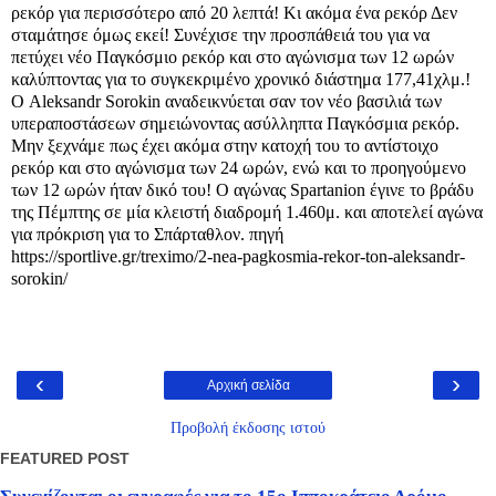
ρεκόρ για περισσότερο από 20 λεπτά! Κι ακόμα ένα ρεκόρ Δεν
σταμάτησε όμως εκεί! Συνέχισε την προσπάθειά του για να
πετύχει νέο Παγκόσμιο ρεκόρ και στο αγώνισμα των 12 ωρών
καλύπτοντας για το συγκεκριμένο χρονικό διάστημα 177,41χλμ.!
Ο Aleksandr Sorokin αναδεικνύεται σαν τον νέο βασιλιά των
υπεραποστάσεων σημειώνοντας ασύλληπτα Παγκόσμια ρεκόρ.
Μην ξεχνάμε πως έχει ακόμα στην κατοχή του τo αντίστοιχo
ρεκόρ και στο αγώνισμα των 24 ωρών, ενώ και το προηγούμενο
των 12 ωρών ήταν δικό του! Ο αγώνας Spartanion έγινε το βράδυ
της Πέμπτης σε μία κλειστή διαδρομή 1.460μ. και αποτελεί αγώνα
για πρόκριση για το Σπάρταθλον. πηγή
https://sportlive.gr/treximo/2-nea-pagkosmia-rekor-ton-aleksandr-
sorokin/
‹
›
Αρχική σελίδα
Προβολή έκδοσης ιστού
FEATURED POST