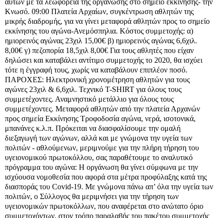
αυτών με τα λεωφορεία της οργάνωσης στο σημείο εκκίνησης- την
Κνωσό. 09:00 Πλατεία Αρχαίων, συγκέντρωση αθλητών της
μικρής διαδρομής, για να γίνει μεταφορά αθλητών προς το σημείο
εκκίνησης του αγώνα-Ανεμόσπηλια. Κόστος συμμετοχής: α)
ημιορεινός αγώνας 23χιλ 15,00€ β) ημιορεινός αγώνας 6,6χιλ.
8,00€ γ) πεζοπορία 18,5χιλ 8,00€ Για τους αθλητές που είχαν
δηλώσει και καταβάλει αντίτιμο συμμετοχής το 2020, θα ισχύει
τότε η έγγραφή τους, χωρίς να καταβάλουν επιπλέον ποσό.
ΠΑΡΟΧΕΣ: Ηλεκτρονική χρονομέτρηση αθλητών για τους
αγώνες 23χιλ & 6,6χιλ. Τεχνικό T-SHIRT για όλους τους
συμμετέχοντες. Αναμνηστικό μετάλλιο για όλους τους
συμμετέχοντες. Μεταφορά αθλητών από την πλατεία Αρχανών
προς σημεία Εκκίνησης Τροφοδοσία αγώνα, νερά, ισοτονικά,
μπανάνες κ.λ.π. Πρόκειται να διασφαλίσουμε την ομαλή
διεξαγωγή των αγώνων, αλλά και με γνώμονα την υγεία των
πολιτών - αθλούμενων, μεριμνούμε για την πλήρη τήρηση του
υγειονομικού πρωτοκόλλου, σας παραθέτουμε το αναλυτικό
πρόγραμμα του αγώνα: Η οργάνωση θα γίνει σύμφωνα με την
ισχύουσα νομοθεσία που αφορά στα μέτρα προφύλαξης κατά της
διασποράς του Covid-19. Με γνώμονα πάνω απ’ όλα την υγεία των
πολιτών, ο Σύλλογος θα μεριμνήσει για την τήρηση των
υγειονομικών πρωτοκόλλων, που αναφέρεται στο ανώτατο όριο
συμμετοχόντων, στον τρόπο παραλαβής του πακέτου συμμετοχής