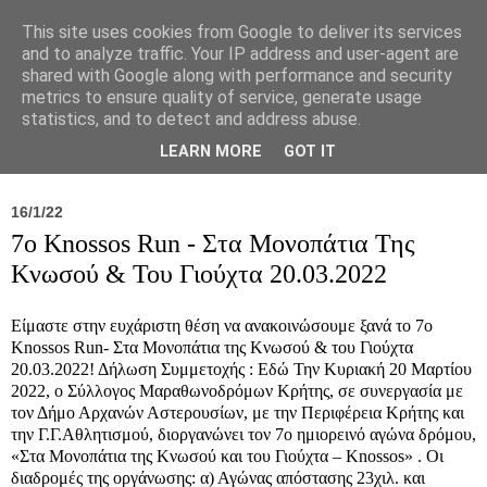
This site uses cookies from Google to deliver its services
and to analyze traffic. Your IP address and user-agent are
shared with Google along with performance and security
metrics to ensure quality of service, generate usage
statistics, and to detect and address abuse.
Νέα
Σύλλογος
Ιπποκράτειος
Γεντίκι 
LEARN MORE
GOT IT
16/1/22
7ο Knossos Run - Στα Μονοπάτια Της
Κνωσού & Του Γιούχτα 20.03.2022
Είμαστε στην ευχάριστη θέση να ανακοινώσουμε ξανά το 7ο
Knossos Run- Στα Μονοπάτια της Κνωσού & του Γιούχτα
20.03.2022! Δήλωση Συμμετοχής : Εδώ Την Κυριακή 20 Μαρτίου
2022, ο Σύλλογος Μαραθωνοδρόμων Κρήτης, σε συνεργασία με
τον Δήμο Αρχανών Αστερουσίων, με την Περιφέρεια Κρήτης και
την Γ.Γ.Αθλητισμού, διοργανώνει τον 7ο ημιορεινό αγώνα δρόμου,
«Στα Μονοπάτια της Κνωσού και του Γιούχτα – Knossos» . Οι
διαδρομές της οργάνωσης: α) Αγώνας απόστασης 23χιλ. και