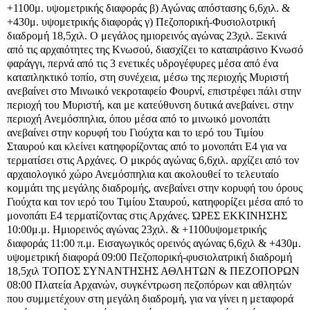
+1100μ. υψομετρικής διαφοράς β) Αγώνας απόστασης 6,6χιλ. &
+430μ. υψομετρικής διαφοράς γ) Πεζοπορική-Φυσιολοτρική
διαδρομή 18,5χιλ. Ο μεγάλος ημιορεινός αγώνας 23χιλ. Ξεκινά
από τις αρχαιότητες της Κνωσού, διασχίζει το καταπράσινο Κνωσό
φαράγγι, περνά από τις 3 ενετικές υδρογέφυρες μέσα από ένα
καταπληκτικό τοπίο, στη συνέχεια, μέσω της περιοχής Μυριστή
ανεβαίνει στο Μινωικό νεκροταφείο Φουρνί, επιστρέφει πάλι στην
περιοχή του Μυριστή, και με κατεύθυνση δυτικά ανεβαίνει. στην
περιοχή Ανεμόσπηλια, όπου μέσα από το μινωικό μονοπάτι
ανεβαίνει στην κορυφή του Γιούχτα και το ιερό του Τιμίου
Σταυρού και κλείνει κατηφορίζοντας από το μονοπάτι Ε4 για να
τερματίσει στις Αρχάνες. Ο μικρός αγώνας 6,6χιλ. αρχίζει από τον
αρχαιολογικό χώρο Ανεμόσπηλια και ακολουθεί το τελευταίο
κομμάτι της μεγάλης διαδρομής, ανεβαίνει στην κορυφή του όρους
Γιούχτα και τον ιερό του Τιμίου Σταυρού, κατηφορίζει μέσα από το
μονοπάτι Ε4 τερματίζοντας στις Αρχάνες. ΏΡΕΣ ΕΚΚΙΝΗΣΗΣ
10:00μ.μ. Ημιορεινός αγώνας 23χιλ. & +1100υψομετρικής
διαφοράς 11:00 π.μ. Εισαγωγικός ορεινός αγώνας 6,6χιλ & +430μ.
υψομετρική διαφορά 09:00 Πεζοπορική-φυσιολατρική διαδρομή
18,5χιλ ΤΟΠΟΣ ΣΥΝΑΝΤΗΣΗΣ ΑΘΛΗΤΩΝ & ΠΕΖΟΠΟΡΩΝ
08:00 Πλατεία Αρχανών, συγκέντρωση πεζοπόρων και αθλητών
που συμμετέχουν στη μεγάλη διαδρομή, για να γίνει η μεταφορά