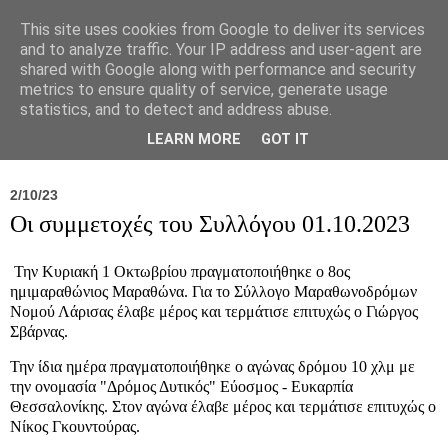
This site uses cookies from Google to deliver its services
and to analyze traffic. Your IP address and user-agent are
shared with Google along with performance and security
metrics to ensure quality of service, generate usage
statistics, and to detect and address abuse.
Νέα
Σύλλογος
Ιπποκράτειος
Γεντίκι 
LEARN MORE
GOT IT
2/10/23
Οι συμμετοχές του Συλλόγου 01.10.2023
Την Κυριακή 1 Οκτωβρίου πραγματοποιήθηκε ο 8ος
ημιμαραθώνιος Μαραθώνα. Για το Σύλλογο Μαραθωνοδρόμων
Νομού Λάρισας έλαβε μέρος και τερμάτισε επιτυχώς ο Γιώργος
Σβάρνας.
Την ίδια ημέρα πραγματοποιήθηκε ο αγώνας δρόμου 10 χλμ με
την ονομασία "Δρόμος Δυτικός" Εύοσμος - Ευκαρπία
Θεσσαλονίκης. Στον αγώνα έλαβε μέρος και τερμάτισε επιτυχώς ο
Νίκος Γκουντούρας.