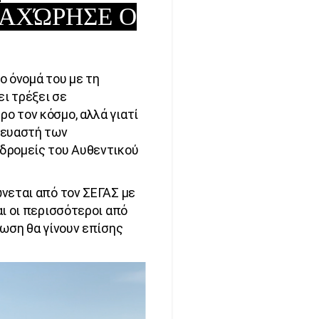
ΑΧΏΡΗΣΕ Ο
ο όνομά του με τη
ει τρέξει σε
ο τον κόσμο, αλλά γιατί
κευαστή των
δρομείς του Αυθεντικού
νεται από τον ΣΕΓΑΣ με
ι οι περισσότεροι από
νωση θα γίνουν επίσης