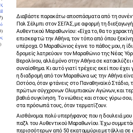
ες
il
Διαβάστε παρακάτω αποσπάσματα από τη συνέν
7)
Πολ Σέλμπι στον ΣΕΓΑΣ, με αφορμή τη διεξαγωγ
κό
Αυθεντικού Μαραθωνίου: «Είχα το, θα το χαρακτή
0)
ος
επισκεφτώ την Αθήνα, τον τόπο από όπου ξεκίνη
)
υπέροχα. Ο Μαραθώνιος έγινε το πάθος μου, η ίδι
δρομείς λατρεύουν τον Μαραθώνιο της Νέας Υόρκ
Βερολίνου, αλλά μόνο στην Αθήνα σε κατακλύζει 
συναίσθημα. Κι αυτό γιατί τρέχεις εκεί που έχει 
η διαδρομή από τον Μαραθώνα ως την Αθήνα είνα
Ωστόσο, όταν φτάνεις στο Παναθηναϊκό Στάδιο, 
πρώτων σύγχρονων Ολυμπιακών Αγώνων, και τερμ
βαθιά συγκίνηση. Το νιώθεις και στους γύρω σου
στα πρόσωπά τους, όταν τερματίζουν.
Αισθάνομαι πολύ υπερήφανος που η δουλειά μου
παζλ του Αυθεντικού Μαραθωνίου. Έχω συμμετάσ
περισσότερων από 50 εκατομμύρια μετάλλια σε ό