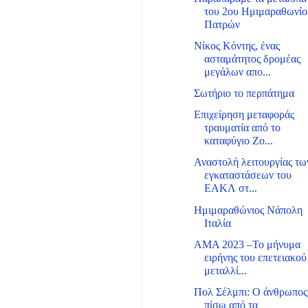
του 2ου Ημιμαραθωνίο
Πατρών
Νίκος Κόντης, ένας
ασταμάτητος δρομέας
μεγάλων απο...
Σωτήριο το περπάτημα
Επιχείρηση μεταφοράς
τραυματία από το
καταφύγιο Ζο...
Αναστολή λειτουργίας τω
εγκαταστάσεων του
ΕΑΚΛ στ...
Ημιμαραθώνιος Νάπολη
Ιταλία
ΑΜΑ 2023 –Το μήνυμα
ειρήνης του επετειακού
μεταλλί...
Πολ Σέλμπι: Ο άνθρωπος
πίσω από τα