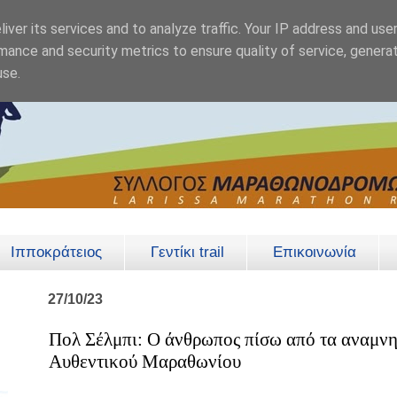
iver its services and to analyze traffic. Your IP address and use
mance and security metrics to ensure quality of service, genera
use.
Ιπποκράτειος
Γεντίκι trail
Επικοινωνία
27/10/23
Πολ Σέλμπι: Ο άνθρωπος πίσω από τα αναμνη
Αυθεντικού Μαραθωνίου