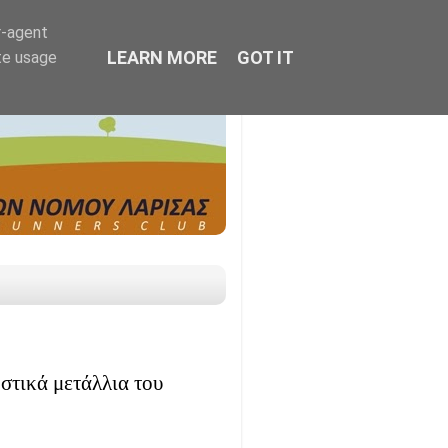
r-agent
LEARN MORE
GOT IT
te usage
στικά μετάλλια του