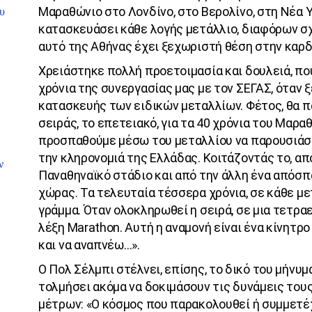
Μαραθώνιο στο Λονδίνο, στο Βερολίνο, στη Νέα 
υ
κατασκευάσει κάθε λογής μετάλλιο, διαφόρων σχ
αυτό της Αθήνας έχει ξεχωριστή θέση στην καρδ
Χρειάστηκε πολλή προετοιμασία και δουλειά, πο
χρόνια της συνεργασίας μας με τον ΣΕΓΑΣ, όταν ξ
κατασκευής των ειδικών μεταλλίων. Φέτος, θα π
σειράς, το επετειακό, για τα 40 χρόνια του Μαρα
προσπαθούμε μέσω του μεταλλίου να παρουσιάσο
την κληρονομιά της Ελλάδας. Κοιτάζοντάς το, από
ν
Παναθηναϊκό στάδιο και από την άλλη ένα απόσπ
χώρας. Τα τελευταία τέσσερα χρόνια, σε κάθε μ
γράμμα. Όταν ολοκληρωθεί η σειρά, σε μια τετραε
λέξη Marathon. Αυτή η αναμονή είναι ένα κίνητρο
και να αναπνέω…».
Ο Πολ Σέλμπι στέλνει, επίσης, το δικό του μήνυ
τολμήσει ακόμα να δοκιμάσουν τις δυνάμεις τους
μέτρων: «Ο κόσμος που παρακολουθεί ή συμμετέ