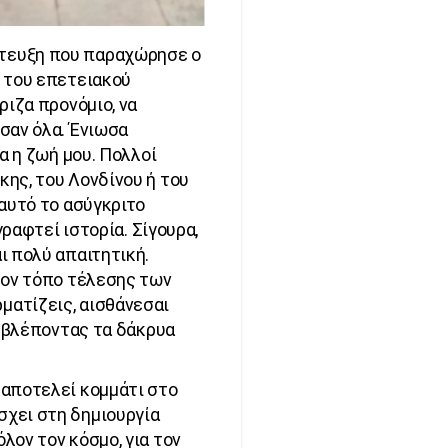
τευξη που παραχώρησε ο
ή του επετειακού
ριζα προνόμιο, να
σαν όλα. Ένιωσα
α η ζωή μου. Πολλοί
ης, του Λονδίνου ή του
αυτό το ασύγκριτο
γραφτεί ιστορία. Σίγουρα,
ι πολύ απαιτητική.
τον τόπο τέλεσης των
ατίζεις, αισθάνεσαι
, βλέποντας τα δάκρυα
 αποτελεί κομμάτι στο
χει στη δημιουργία
λον τον κόσμο, για τον