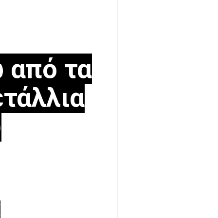
 από τα
ετάλλια
ύ
Η