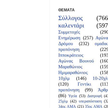
ΘΕΜΑΤΑ
Σύλλογος
(766
καλεντάρι
(597
Συμμετοχές
(29
Ενημέρωση
(257)
Αγώνα
Δρόμου
(232)
ομαδικ
προπόνηση
(22
Ιπποκράτειος
(19
Αγώνας Βουνού
(16
Μαραθώνιος
(15
Ημιμαραθώνιος
(15
10χλμ
(146)
10-20χλ
(120)
Γεντίκι
(11
προπόνηση
(99)
Άρθρ
(86)
Υγεία
(53)
Διατροφή
(4
25χλμ
(42)
υπεραπόσταση
(3
34ος ΑΜΑ
(21)
35ος ΑΜΑ
(2