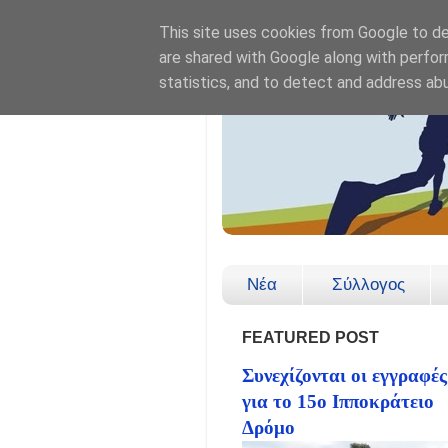
This site uses cookies from Google to del
are shared with Google along with perfor
statistics, and to detect and address ab
Νέα
Σύλλογος
FEATURED POST
Συνεχίζονται οι εγγραφές
για το 15ο Ιπποκράτειο
Δρόμο