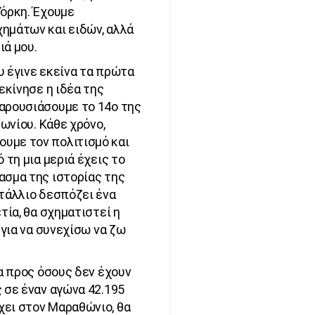
Υόρκη. Έχουμε
ημάτων και ειδών, αλλά
ιά μου.
υ έγινε εκείνα τα πρώτα
εκίνησε η ιδέα της
αρουσιάσουμε το 14ο της
θωνίου. Κάθε χρόνο,
υμε τον πολιτισμό και
 τη μια μεριά έχεις το
ασμα της ιστορίας της
ετάλλιο δεσπόζει ένα
τία, θα σχηματιστεί η
 για να συνεχίσω να ζω
μα προς όσους δεν έχουν
 σε έναν αγώνα 42.195
χει στον Μαραθώνιο, θα