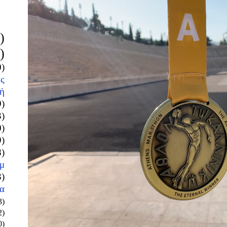
)
)
0)
ς
ή
9)
3)
0)
9)
8)
μ
3)
α
3)
2)
0)