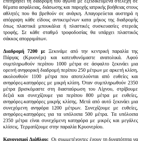
επιτηρήσει τη διαδρομή του αγώνα με εξειδικευμένα στελέχη σε
θέματα ασφάλειας, διάσωσης και παροχής ιατρικής βοήθειας στους
αθλητές που θα βρεθούν σε ανάγκη. Απαγορεύεται αυστηρά η
απόρριψη κάθε είδους αντικειμένων κατα μήκος της διαδρομής
όπως πλαστικά μπουκάλια ή πλαστικές συσκευασίες στερεάς
τροφής. Σε κάθε σταθμό τροφοδοσίας θα υπάρχει πλαστικός
σάκκος απορριμάτων.
Διαδρομή 7200 μ:
Ξεκινάμε από την κεντρική παραλία της
Πάργας (Κρυονέρι) και κατευθυνόμαστε ανατολικά. Αφού
συμπληρωθούν περίπου 1000 μέτρα σε άσφαλτο ξεκινάει μια
ορεινή ανηφορική διαδρομή περίπου 250 μέτρων με αρκετή κλίση,
ακολουθούν 1100 μέτρα που αποτελούνται από ευθείες και
ανηφόρες-κατηφόρες με μικρή κλίση. Όταν συμπληρωθούν 2350
μέτρα βρισκόμαστε στη διασταύρωση του Λίχνου, στρίβουμε
δεξιά και συνεχίζουμε για περίπου 800 μέτρα με ευθείες,
ανηφόρες-κατηφόρες μικρής κλίσης. Μετά από αυτό ξεκινάει μια
συνεχόμενη ανηφόρα 1200 μέτρων. Συνεχίζουμε με ευθείες,
ανηφόρες-κατηφόρες για τα υπόλοιπα 500 μέτρα. Τα υπόλοιπα
2350 μέτρα είναι συνεχόμενη κατηφόρα με μικρές και μεγάλες
κλίσεις. Τερματίζουμε στην παραλία Κρυονερίου.
Κανονισμοί Διάθλου:
Οι συμμετέχοντες έχουν τη δυνατότητα να