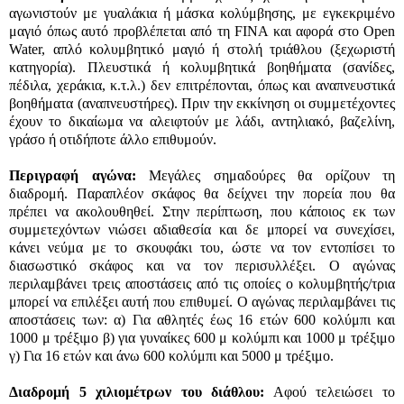
αγωνιστούν με γυαλάκια ή μάσκα κολύμβησης, με εγκεκριμένο
μαγιό όπως αυτό προβλέπεται από τη FINA και αφορά στο Open
Water, απλό κολυμβητικό μαγιό ή στολή τριάθλου (ξεχωριστή
κατηγορία). Πλευστικά ή κολυμβητικά βοηθήματα (σανίδες,
πέδιλα, χεράκια, κ.τ.λ.) δεν επιτρέπονται, όπως και αναπνευστικά
βοηθήματα (αναπνευστήρες). Πριν την εκκίνηση οι συμμετέχοντες
έχουν το δικαίωμα να αλειφτούν με λάδι, αντηλιακό, βαζελίνη,
γράσο ή οτιδήποτε άλλο επιθυμούν.
Περιγραφή αγώνα:
Μεγάλες σημαδούρες θα ορίζουν τη
διαδρομή. Παραπλέον σκάφος θα δείχνει την πορεία που θα
πρέπει να ακολουθηθεί. Στην περίπτωση, που κάποιος εκ των
συμμετεχόντων νιώσει αδιαθεσία και δε μπορεί να συνεχίσει,
κάνει νεύμα με το σκουφάκι του, ώστε να τον εντοπίσει το
διασωστικό σκάφος και να τον περισυλλέξει. Ο αγώνας
περιλαμβάνει τρεις αποστάσεις από τις οποίες ο κολυμβητής/τρια
μπορεί να επιλέξει αυτή που επιθυμεί. Ο αγώνας περιλαμβάνει τις
αποστάσεις των: α) Για αθλητές έως 16 ετών 600 κολύμπι και
1000 μ τρέξιμο β) για γυναίκες 600 μ κολύμπι και 1000 μ τρέξιμο
γ) Για 16 ετών και άνω 600 κολύμπι και 5000 μ τρέξιμο.
Διαδρομή 5 χιλιομέτρων του διάθλου:
Αφού τελειώσει το