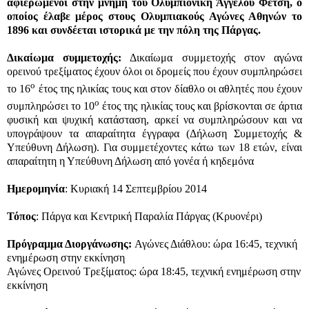
αφιερωμένοι στην μνήμη του Ολυμπιονίκη Άγγελου Φέτση, ο
οποίος έλαβε μέρος στους Ολυμπιακούς Αγώνες Αθηνών το
1896 και συνδέεται ιστορικά με την πόλη της Πάργας.
Δικαίωμα συμμετοχής:
Δικαίωμα συμμετοχής στον αγώνα
ορεινού τρεξίματος έχουν όλοι οι δρομείς που έχουν συμπληρώσει
ο
το
16
έτος της ηλικίας τους και στον δίαθλο οι αθλητές που έχουν
ο
συμπληρώσει το
10
έτος της ηλικίας τους και βρίσκονται σε άρτια
φυσική και ψυχική κατάσταση, αρκεί να συμπληρώσουν και να
υπογράψουν τα απαραίτητα έγγραφα (Δήλωση Συμμετοχής &
Υπεύθυνη Δήλωση). Για συμμετέχοντες κάτω των 18 ετών, είναι
απαραίτητη η Υπεύθυνη Δήλωση από γονέα ή κηδεμόνα
Ημερομηνία
: Κυριακή 14 Σεπτεμβρίου 2014
Τόπος
: Πάργα και Κεντρική Παραλία Πάργας (Κρυονέρι)
Πρόγραμμα Διοργάνωσης:
Αγώνες Διάθλου:
ώρα 16:45, τεχνική
ενημέρωση στην εκκίνηση
Αγώνες Ορεινού Τρεξίματος: ώρα 18:45, τεχνική ενημέρωση στην
εκκίνηση