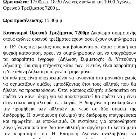
Ώρα αγώνα
: 17:00μ.μ. 18:30 Αγώνες διάθλου και 19:00 Αγώνες
Ορεινού Τρεξίματος 7200 μ.
Ώρα προσέλευσης
: 15:30μ.μ.
Κανονισμοί Ορεινού Τρεξίματος 7200μ:
Δικαίωμα συμμετοχής
στους αγώνες ορεινού τρεξίματος έχουν όσοι έχουν συμπληρώσει
ο
το
16
έτος της ηλικίας τους και βρίσκονται σε άρτια φυσική και
ψυχική κατάσταση, αρκεί να συμπληρώσουν και να υπογράψουν
τα απαραίτητα έγγραφα (Δήλωση Συμμετοχής & Υπεύθυνη
Δήλωση). Για συμμετέχοντες κάτω των 18 ετών, είναι απαραίτητη
η Υπεύθυνη Δήλωση από γονέα ή κηδεμόνα.
Οι αθλητές είναι υποχρεωμένοι να κινούνται στο μονοπάτι χωρίς
να σχηματίζουν ομάδες εμποδίζοντας έτσι τους αθλητές που θα
ήθελαν να προσπεράσουν. Όταν κάποιος αθλητής ειδοποιείται οτι
πρέπει να κάνει άκρη για να προσπεραστεί θα πρέπει να μείνει
στην εσωτερική πλευρά της πλαγιάς. Η διοργάνωση αναλαμβάνει
την προμήθεια των αθλητών με νερό σε δύο σημεία της
διαδρομής. Η συντόμευση (κόψιμο) της διαδρομής απαγορεύεται
και τιμωρείται με αποκλεισμό. Οι ενστάσεις για οποιονδήποτε
λόγο γίνονται από τον ίδιο τον αθλητή το αργότερο 15 λεπτά μετά
τον τερματισμό του. Η Επιτροπή Αγώνων αναλαμβάνει να