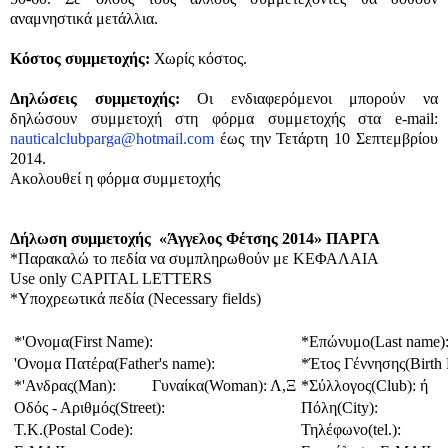
αναμνηστικά μετάλλια.
Κόστος συμμετοχής:
Χωρίς κόστος.
Δηλώσεις συμμετοχής:
Οι ενδιαφερόμενοι μπορούν να
δηλώσουν συμμετοχή στη φόρμα συμμετοχής στα e-mail:
nauticalclubparga@hotmail.com
έως την Τετάρτη 10 Σεπτεμβρίου
2014.
Ακολουθεί η φόρμα συμμετοχής
Δήλωση συμμετοχής «Άγγελος Φέτσης 2014» ΠΑΡΓΑ
*Παρακαλώ το πεδία να συμπληρωθούν με ΚΕΦΑΛΑΙΑ
Use only CAPITAL LETTERS
*Υποχρεωτικά πεδία (Necessary fields)
*'Oνομα(First Name):
*Επώνυμο(Last name)
'Oνομα Πατέρα(Father's name):
*Έτος Γέννησης(Birth 
*'Ανδρας(Man): Γυναίκα(Woman): Λ,Ξ
*Σύλλογος(Club): ή
Οδός - Αριθμός(Street):
Πόλη(City):
T.K.(Postal Code):
Τηλέφωνο(tel.):