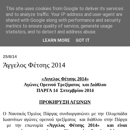
This site uses cookies from Google to deliver its services
and to analyze traffic. Your IP address and user-agent are
shared with Google along with performance and security
metrics to ensure quality of service, generate usage
statistics, and to detect and address abuse.
Νέα
Σύλλογος
Ιπποκράτειος
Γεντίκι 
LEARN MORE
GOT IT
25/8/14
Άγγελος Φέτσης 2014
«Αγγελος Φέτσης 2014»
Αγώνες Ορεινού Τρεξίματος και Διάθλου
ΠΑΡΓΑ 14 Σπτεμβρίου 2014
ΠΡΟΚΗΡΥΞΗ ΑΓΩΝΩΝ
Ο Ναυτικός Όμιλος Πάργας συνδιοργανώνει με την Ολυμπιάδα
Ιωαννίνων αγώνες ορεινού τρεξίματος και διάθλου στην Πάργα
με την επωνυμία
«Άγγελος Φέτσης 2014»
και είναι