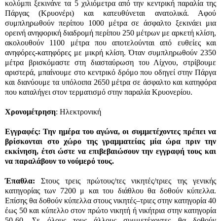
κολύμπι ξεκινάνε τα 5 χιλιόμετρα από την κεντρική παραλία της
Πάργας (Κρυονέρι) και κατευθύνεται ανατολικά. Αφού
συμπληρωθούν περίπου 1000 μέτρα σε άσφαλτο ξεκινάει μια
ορεινή ανηφορική διαδρομή περίπου 250 μέτρων με αρκετή κλίση,
ακολουθούν 1100 μέτρα που αποτελούνται από ευθείες και
ανηφόρες-κατηφόρες με μικρή κλίση. Όταν συμπληρωθούν 2350
μέτρα βρισκόμαστε στη διασταύρωση του Λίχνου, στρίβουμε
αριστερά, μπαίνουμε στο κεντρικό δρόμο που οδηγεί στην Πάργα
και διανύουμε τα υπόλοιπα 2650 μέτρα σε άσφαλτο και κατηφόρα
που καταλήγει στον τερματισμό στην παραλία Κρυονερίου.
Χρονομέτρηση
: Ηλεκτρονική
Εγγραφές:
Την ημέρα του αγώνα, οι συμμετέχοντες πρέπει να
βρίσκονται στο χώρο της γραμματείας μία ώρα πριν την
εκκίνηση, έτσι ώστε να επιβεβαιώσουν την εγγραφή τους και
να παραλάβουν το νούμερό τους.
Έπαθλα:
Στους τρεις πρώτους/τες νικητές/τριες της γενικής
κατηγορίας των 7200 μ και του διάθλου θα δοθούν κύπελλα.
Επίσης θα δοθούν κύπελλα στους νικητές–τριες στην κατηγορία 40
έως 50 και κύπελλο στον πρώτο νικητή ή νικήτρια στην κατηγορία
50-60. Σε όλους τους άλλους συμμετέχοντες θα δοθούν