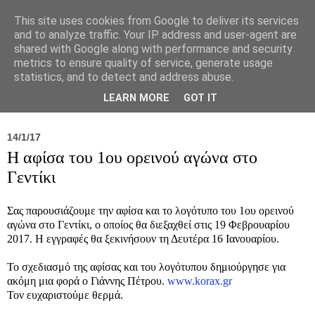
This site uses cookies from Google to deliver its services
and to analyze traffic. Your IP address and user-agent are
shared with Google along with performance and security
metrics to ensure quality of service, generate usage
statistics, and to detect and address abuse.
Νέα
Σύλλογος
Ιπποκράτειος
Γεντίκι 
LEARN MORE
GOT IT
14/1/17
Η αφίσα του 1ου ορεινού αγώνα στο
Γεντίκι
Σας παρουσιάζουμε την αφίσα και το λογότυπο του 1ου ορεινού
αγώνα στο Γεντίκι, ο οποίος θα διεξαχθεί στις 19 Φεβρουαρίου
2017. Η εγγραφές θα ξεκινήσουν τη Δευτέρα 16 Ιανουαρίου.
Το σχεδιασμό της αφίσας και του λογότυπου δημιούργησε για
ακόμη μια φορά ο Γιάννης Πέτρου.
www.korax.gr
Τον ευχαριστούμε θερμά.