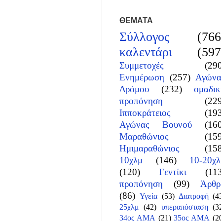
ΘΕΜΑΤΑ
Σύλλογος
(766
καλεντάρι
(597
Συμμετοχές
(29
Ενημέρωση
(257)
Αγώνα
Δρόμου
(232)
ομαδικ
προπόνηση
(22
Ιπποκράτειος
(19
Αγώνας Βουνού
(16
Μαραθώνιος
(15
Ημιμαραθώνιος
(15
10χλμ
(146)
10-20χλ
(120)
Γεντίκι
(11
προπόνηση
(99)
Άρθρ
(86)
Υγεία
(53)
Διατροφή
(4
25χλμ
(42)
υπεραπόσταση
(3
34ος ΑΜΑ
(21)
35ος ΑΜΑ
(2