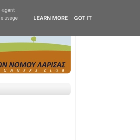
r-agent
LEARN MORE
GOT IT
te usage