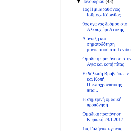
▼
Ιανουαρίου
(48)
1ος Ημιμαραθώνιος
Ισθμός- Κόρινθος
9ος αγώνας δρόμου στο
Αλεποχώρι Αττικής
Διάνοιξη και
σηματοδότηση
μονοπατιού στο Γεντίκι
Ομαδική προπόνηση στη
Αγία και κοπή πίτας
Εκδήλωση Βραβεύσεων
και Κοπή
Πρωτοχρονιάτικης
πίτα...
Η σημερινή ομαδική
προπόνηση
Ομαδική προπόνηση
Κυριακή 29.1.2017
1ος Γαλήνιος αγώνας