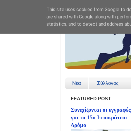
This site uses cookies from Google to del
are shared with Google along with perfor
statistics, and to detect and address ab
Νέα
Σύλλογος
FEATURED POST
Συνεχίζονται οι εγγραφές
για το 15ο Ιπποκράτειο
Δρόμο