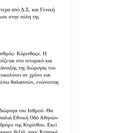
ερα από Δ.Σ. και Γενική
μου στην πόλη της
σθμός- Κόρινθος». Η
ίζεται στο ιστορικό και
ιάνοιξης της διώρυγας του
ιευκολύνει σε χρόνο και
 μέσω θαλασσών, ενώνοντας
 διώρυγα του Ισθμού. Θα
 παλιά Εθνική Οδό Αθηνών-
δρόμο της Κορίνθου. Εκεί
ψουμε δεξιά, προς Κρητικά