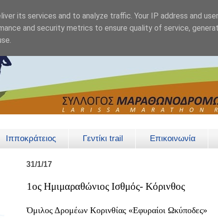
iver its services and to analyze traffic. Your IP address and use
mance and security metrics to ensure quality of service, genera
use.
Ιπποκράτειος
Γεντίκι trail
Επικοινωνία
31/1/17
1ος Ημιμαραθώνιος Ισθμός- Κόρινθος
Όμιλος Δρομέων Κορινθίας «Εφυραίοι Ωκύποδες»