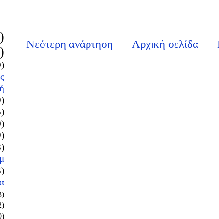
)
Νεότερη ανάρτηση
Αρχική σελίδα
)
0)
ς
ή
9)
3)
0)
9)
8)
μ
3)
α
3)
2)
0)