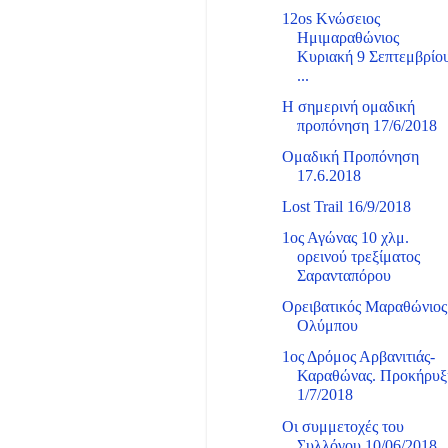
12os Κνώσειος
Ημιμαραθώνιος
Κυριακή 9 Σεπτεμβρίο
...
Η σημερινή ομαδική
προπόνηση 17/6/2018
Ομαδική Προπόνηση
17.6.2018
Lost Trail 16/9/2018
1ος Αγώνας 10 χλμ.
ορεινού τρεξίματος
Σαρανταπόρου
Ορειβατικός Μαραθώνιος
Ολύμπου
1ος Δρόμος Αρβανιτιάς-
Καραθώνας. Προκήρυξ
1/7/2018
Οι συμμετοχές του
Συλλόγου 10/06/2018