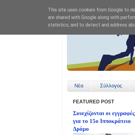
This site uses cookies from Google to del
are shared with Google along with perfor
statistics, and to detect and address ab
Νέα
Σύλλογος
FEATURED POST
Συνεχίζονται οι εγγραφές
για το 15ο Ιπποκράτειο
Δρόμο