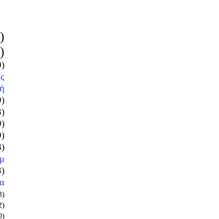
)
)
0)
ς
ή
9)
3)
0)
9)
8)
μ
3)
α
3)
2)
0)