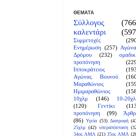
ΘΕΜΑΤΑ
Σύλλογος
(766
καλεντάρι
(597
Συμμετοχές
(29
Ενημέρωση
(257)
Αγώνα
Δρόμου
(232)
ομαδικ
προπόνηση
(22
Ιπποκράτειος
(19
Αγώνας Βουνού
(16
Μαραθώνιος
(15
Ημιμαραθώνιος
(15
10χλμ
(146)
10-20χλ
(120)
Γεντίκι
(11
προπόνηση
(99)
Άρθρ
(86)
Υγεία
(53)
Διατροφή
(4
25χλμ
(42)
υπεραπόσταση
(3
34ος ΑΜΑ
(21)
35ος ΑΜΑ
(2