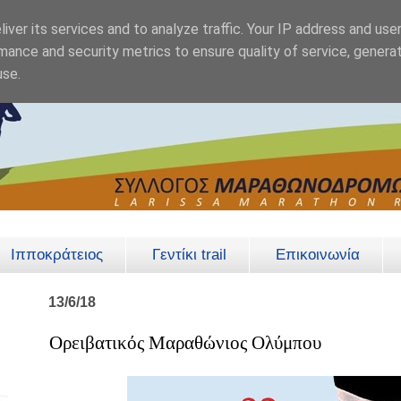
iver its services and to analyze traffic. Your IP address and use
mance and security metrics to ensure quality of service, genera
use.
Ιπποκράτειος
Γεντίκι trail
Επικοινωνία
13/6/18
Ορειβατικός Μαραθώνιος Ολύμπου