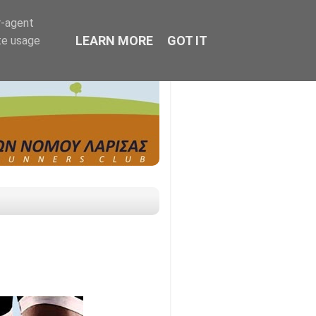
r-agent
LEARN MORE
GOT IT
te usage