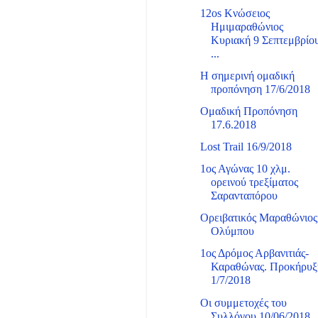
12os Κνώσειος
Ημιμαραθώνιος
Κυριακή 9 Σεπτεμβρίο
...
Η σημερινή ομαδική
προπόνηση 17/6/2018
Ομαδική Προπόνηση
17.6.2018
Lost Trail 16/9/2018
1ος Αγώνας 10 χλμ.
ορεινού τρεξίματος
Σαρανταπόρου
Ορειβατικός Μαραθώνιος
Ολύμπου
1ος Δρόμος Αρβανιτιάς-
Καραθώνας. Προκήρυξ
1/7/2018
Οι συμμετοχές του
Συλλόγου 10/06/2018