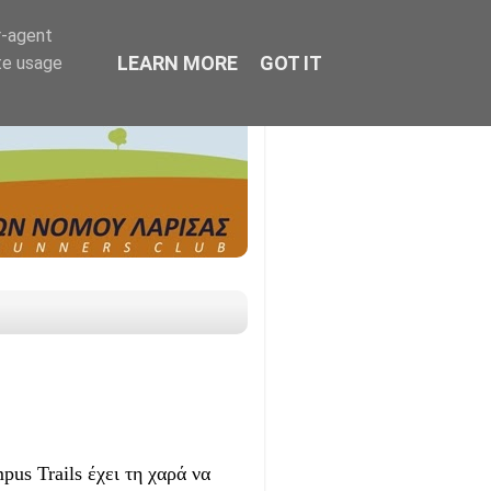
r-agent
LEARN MORE
GOT IT
te usage
us Trails έχει τη χαρά να