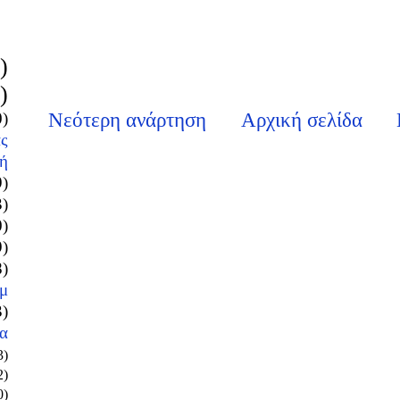
)
)
0)
Νεότερη ανάρτηση
Αρχική σελίδα
ς
ή
9)
3)
0)
9)
8)
μ
3)
α
3)
2)
0)