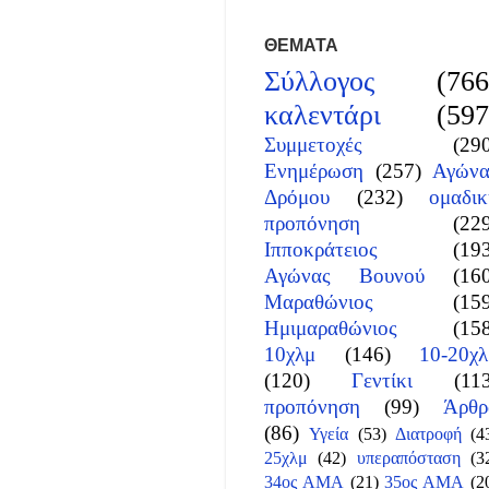
ΘΕΜΑΤΑ
Σύλλογος
(766
καλεντάρι
(597
Συμμετοχές
(29
Ενημέρωση
(257)
Αγώνα
Δρόμου
(232)
ομαδικ
προπόνηση
(22
Ιπποκράτειος
(19
Αγώνας Βουνού
(16
Μαραθώνιος
(15
Ημιμαραθώνιος
(15
10χλμ
(146)
10-20χλ
(120)
Γεντίκι
(11
προπόνηση
(99)
Άρθρ
(86)
Υγεία
(53)
Διατροφή
(4
25χλμ
(42)
υπεραπόσταση
(3
34ος ΑΜΑ
(21)
35ος ΑΜΑ
(2