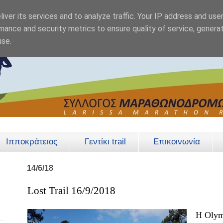
iver its services and to analyze traffic. Your IP address and use
mance and security metrics to ensure quality of service, genera
use.
Ιπποκράτειος
Γεντίκι trail
Επικοινωνία
14/6/18
Lost Trail 16/9/2018
Η Olymp