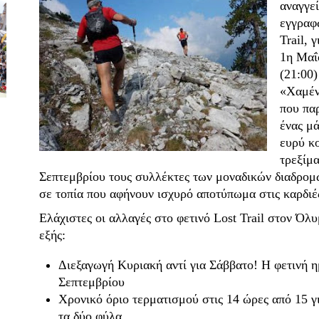
αναγγεί
εγγραφ
Trail, 
1
η
Μαΐο
(21:00)
«Χαμέν
που πα
ένας μ
ευρύ κο
τρεξίμα
Σεπτεμβρίου τους συλλέκτες των μοναδικών διαδρομώ
σε τοπία που αφήνουν ισχυρό αποτύπωμα στις καρδιέ
Ελάχιστες οι αλλαγές στο φετινό Lost Trail στον Όλ
εξής:
Διεξαγωγή Κυριακή αντί για Σάββατο! Η φετινή η
Σεπτεμβρίου
Χρονικό όριο τερματισμού στις 14 ώρες από 15 για
τα δύο φύλα