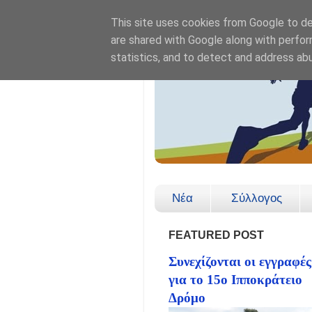
This site uses cookies from Google to del
are shared with Google along with perfor
statistics, and to detect and address ab
Νέα
Σύλλογος
FEATURED POST
Συνεχίζονται οι εγγραφές
για το 15ο Ιπποκράτειο
Δρόμο