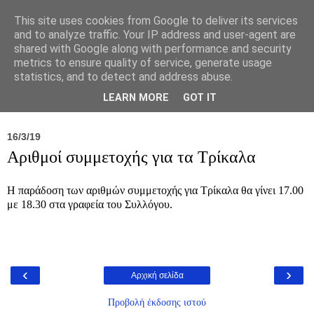
This site uses cookies from Google to deliver its services
and to analyze traffic. Your IP address and user-agent are
shared with Google along with performance and security
metrics to ensure quality of service, generate usage
statistics, and to detect and address abuse.
Νέα
Σύλλογος
Ιπποκράτειος
Γεντίκι 
LEARN MORE
GOT IT
16/3/19
Αριθμοί συμμετοχής για τα Τρίκαλα
Η παράδοση των αριθμών συμμετοχής για Τρίκαλα θα γίνει 17.00
με 18.30 στα γραφεία του Συλλόγου.
‹
›
Αρχική σελίδα
Προβολή έκδοσης ιστού