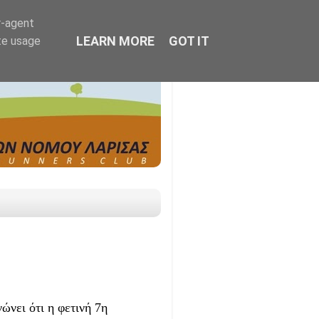
r-agent
LEARN MORE
GOT IT
te usage
ώνει ότι η φετινή 7η