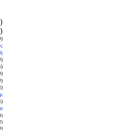
)
)
0)
ς
ή
9)
3)
0)
9)
8)
μ
3)
α
3)
2)
0)