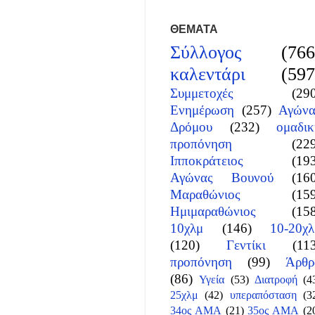
ΘΕΜΑΤΑ
Σύλλογος
(766
καλεντάρι
(597
Συμμετοχές
(29
Ενημέρωση
(257)
Αγώνα
Δρόμου
(232)
ομαδικ
προπόνηση
(22
Ιπποκράτειος
(19
Αγώνας Βουνού
(16
Μαραθώνιος
(15
Ημιμαραθώνιος
(15
10χλμ
(146)
10-20χλ
(120)
Γεντίκι
(11
προπόνηση
(99)
Άρθρ
(86)
Υγεία
(53)
Διατροφή
(4
25χλμ
(42)
υπεραπόσταση
(3
34ος ΑΜΑ
(21)
35ος ΑΜΑ
(2