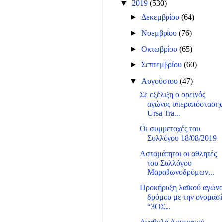
▼
2019
(530)
►
Δεκεμβρίου
(64)
►
Νοεμβρίου
(76)
►
Οκτωβρίου
(65)
►
Σεπτεμβρίου
(60)
▼
Αυγούστου
(47)
Σε εξέλιξη ο ορεινός
αγώνας υπεραπόσταση
Ursa Tra...
Οι συμμετοχές του
Συλλόγου 18/08/2019
Ασταμάτητοι οι αθλητές
του Συλλόγου
Μαραθωνοδρόμων...
Προκήρυξη λαϊκού αγών
δρόμου με την ονομασ
“3ΟΣ...