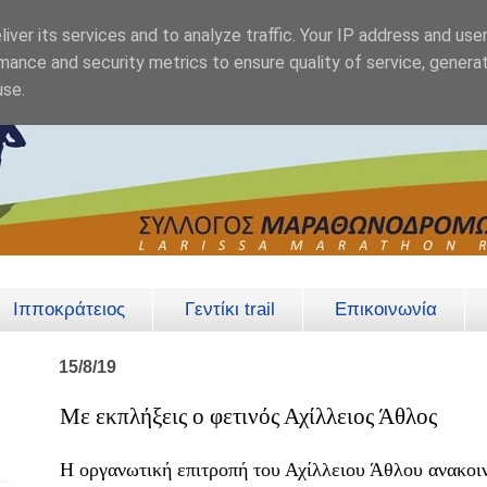
iver its services and to analyze traffic. Your IP address and use
mance and security metrics to ensure quality of service, genera
use.
Ιπποκράτειος
Γεντίκι trail
Επικοινωνία
15/8/19
Με εκπλήξεις ο φετινός Αχίλλειος Άθλος
Η οργανωτική επιτροπή του Αχίλλειου Άθλου ανακοιν