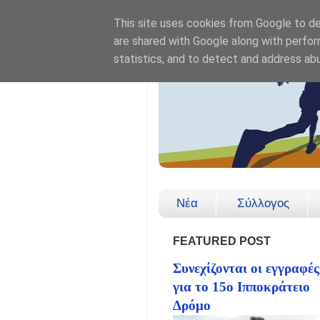
This site uses cookies from Google to del
are shared with Google along with perfor
statistics, and to detect and address ab
Νέα
Σύλλογος
FEATURED POST
Συνεχίζονται οι εγγραφές
για το 15ο Ιπποκράτειο
Δρόμο