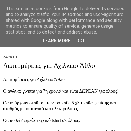
This site uses cookies from Google to deliver its services
and to analyze traffic. Your IP address and user-agent are
shared with Google along with performance and security
metrics to ensure quality of service, generate usage
statistics, and to detect and address abuse.
Νέα
Σύλλογος
Ιπποκράτειος
Γεντίκι 
LEARN MORE
GOT IT
24/9/19
Λεπτομέρειες για Αχίλλειο Άθλο
Λεπτομέρειες για Αχίλλειο Άθλο
Ο αγώνας γίνεται για 7η χρονιά και είναι ΔΩΡΕΑΝ για όλους!
Θα υπάρχουν σταθμοί με νερά κάθε 5 χλμ καθώς επίσης και
σταθμός με ισοτονικό και ηλεκτρολύτες.
Θα δοθεί δωρεάν τεχνικό tshirt σε όλους.