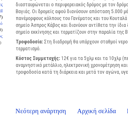
διασταυρώνεται o περιφερειακός δρόμος με τον δρόμο
ες
il
Βαγιάς. Οι δρομείς αφού διανύσουν απόσταση 5.000 μ
7)
πανέμορφους κόλπους του
Γανέματος
και του
Κουταλά
κό
σημείο Άσπρος Κάβος και διανύουν αντίθετα την ίδια
0)
σημείο εκκίνησης και τερματίζουν στην παραλία της Β
ος
Τροφοδοσία:
Στη διαδρομή θα υπάρχουν σταθμοί νερού
)
τερματισμό.
Κόστος Συμμετοχής:
12€ για τα 5χλμ και τα 10χλμ (π
αναμνηστικό μετάλλιο, ηλεκτρονική χρονομέτρηση και
τροφοδοσία κατά τη διάρκεια και μετά τον αγώνα, υγε
Νεότερη ανάρτηση
Αρχική σελίδα