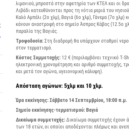
λιμανιού, μπροστά στην αφετηρία των ΚΤΕΛ και οι δρ
Λιβάδι κατευθύνονται προς τη νότια μεριά του νησιο
Καλό Αμπέλι (2ο
χλμ
), Βαγιά (6ο
χλμ
),
Γάνεμα
(7ο
χλμ
) 
κάνουν αναστροφή στο σημείο Άσπρος Κάβος (12.5ο
χ
Σ
παραλία της Βαγιάς.
υ
Τροφοδοσία:
Στη διαδρομή θα υπάρχουν σταθμοί νερού
στον τερματισμό.
Κόστος Συμμετοχής:
12 € (περιλαμβάνει τεχνικό T-
Sh
ηλεκτρονική χρονομέτρηση και αριθμό συμμετοχής, τρ
και μετά τον αγώνα, υγειονομική κάλυψη).
Απόσταση αγών
ων
: 5χλμ και 10
χλμ
.
Ώρα εκκίνησης: Σάββατο 14
Σεπτεμβρίου, 18:00
π.μ
.
Σημείο εκκίνησης-τερματισμού: Βαγιά
Δικαίωμα συμμετοχής:
Δικαίωμα συμμετοχής έχουν άν
των 18 ετών, οι οποίοι αποδέχονται πλήρως και ανε