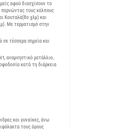
ομείς αφού διασχίσουν το
ύ περνώντας τους κόλπους
και
Κουταλά
(8ο
χλμ
) και
λμ
). Με τερματισμό στην
 σε τέσσερα σημεία και
irt
, αναμνηστικό μετάλλιο,
οφοδοσία κατά τη διάρκεια
δρες και γυναίκες, άνω
πιφύλακτα τους όρους