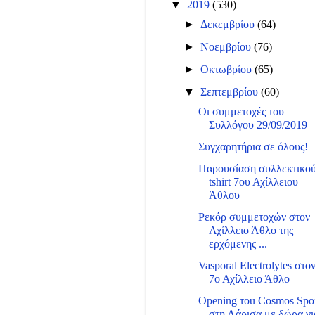
▼
2019
(530)
►
Δεκεμβρίου
(64)
►
Νοεμβρίου
(76)
►
Οκτωβρίου
(65)
▼
Σεπτεμβρίου
(60)
Οι συμμετοχές του
Συλλόγου 29/09/2019
Συγχαρητήρια σε όλους!
Παρουσίαση συλλεκτικο
tshirt 7ου Αχίλλειου
Άθλου
Ρεκόρ συμμετοχών στον
Αχίλλειο Άθλο της
ερχόμενης ...
Vasporal Electrolytes στο
7ο Αχίλλειο Άθλο
Opening τοu Cosmos Spo
στη Λάρισα με δώρα γι