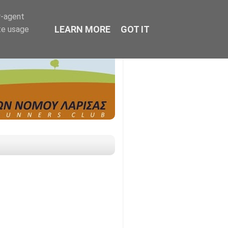
r-agent
LEARN MORE
GOT IT
te usage