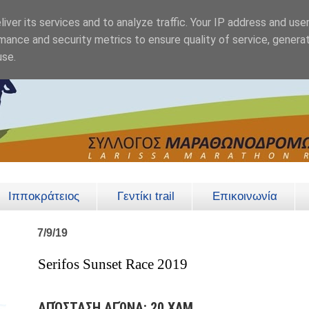
iver its services and to analyze traffic. Your IP address and use
mance and security metrics to ensure quality of service, genera
use.
Ιπποκράτειος
Γεντίκι trail
Επικοινωνία
7/9/19
Serifos Sunset Race 2019
ΑΠΌΣΤΑΣΗ ΑΓΏΝΑ: 20
ΧΛΜ
.