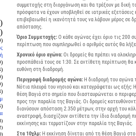
συμμετοχής στη διοργάνωση και θα τρέξουν με δική τ
πρόσφατα να έχουν υποβληθεί σε ιατρικές εξετάσεις 
επιβεβαιωθεί η ικανότητά τους να λάβουν μέρος σε δ
)
απόστασης.
)
Όριο Συμμετοχής:
Ο κάθε αγώνας έχει όριο τις 200 σ
0)
περίπτωση που συμπληρωθεί ο αριθμός αυτ
ός
θα λήξε
ς
ή
Χρονικό όριο αγώνα:
Οι δρομείς θα πρέπει να ολοκλη
9)
προσπάθειά τους σε 1:30. Σε αντίθετη περίπτωση θα κ
3)
ευθύνη στη διαδρομή.
0)
Περιγραφή διαδρομής αγώνα:
Η διαδρομή του αγώνα
9)
Νότια πλευρά του νησιού και καταγράφεται ως εξής: Η
8)
θέση Βαγιά στο σημείο που διασταυρώνεται o περιφερ
μ
προς την παραλία της Βαγιάς. Οι δρομείς κατευθύνον
3)
διανύσουν απόσταση 2.350 μέτρων, στην αρχή του κό
α
αναστροφή, διασχίζουν αντίθετα την ίδια διαδρομή π
3)
εκκίνησης και τερματίζουν στην παραλία της Βαγιάς.
2)
Στα 10χλμ:
Η εκκίνηση δίνεται από τη θέση Βαγιά στο
0)