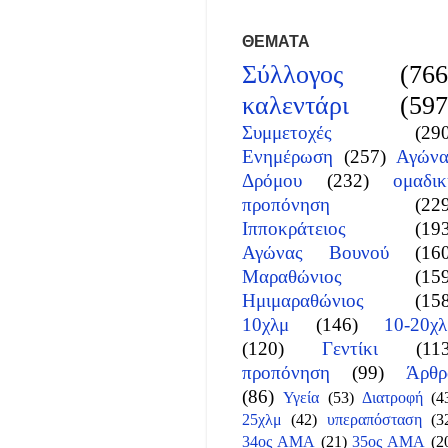
ΘΕΜΑΤΑ
Σύλλογος
(766
καλεντάρι
(597
Συμμετοχές
(29
Ενημέρωση
(257)
Αγώνα
Δρόμου
(232)
ομαδικ
προπόνηση
(22
Ιπποκράτειος
(19
Αγώνας Βουνού
(16
Μαραθώνιος
(15
Ημιμαραθώνιος
(15
10χλμ
(146)
10-20χλ
(120)
Γεντίκι
(11
προπόνηση
(99)
Άρθρ
(86)
Υγεία
(53)
Διατροφή
(4
25χλμ
(42)
υπεραπόσταση
(3
34ος ΑΜΑ
(21)
35ος ΑΜΑ
(2