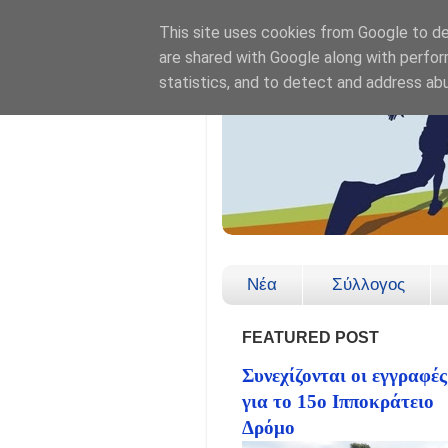
This site uses cookies from Google to del
are shared with Google along with perfor
statistics, and to detect and address ab
Νέα
Σύλλογος
FEATURED POST
Συνεχίζονται οι εγγραφές
για το 15ο Ιπποκράτειο
Δρόμο