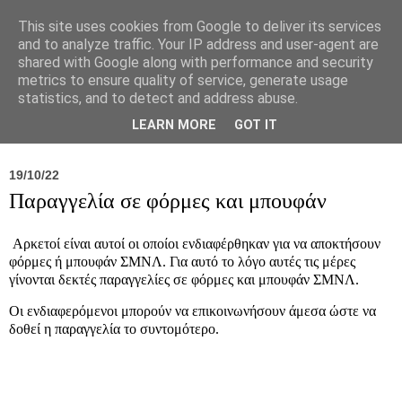
This site uses cookies from Google to deliver its services
and to analyze traffic. Your IP address and user-agent are
shared with Google along with performance and security
metrics to ensure quality of service, generate usage
statistics, and to detect and address abuse.
Νέα
Σύλλογος
Ιπποκράτειος
Γεντίκι 
LEARN MORE
GOT IT
19/10/22
Παραγγελία σε φόρμες και μπουφάν
Αρκετοί είναι αυτοί οι οποίοι ενδιαφέρθηκαν για να αποκτήσουν
φόρμες ή μπουφάν ΣΜΝΛ. Για αυτό το λόγο αυτές τις μέρες
γίνονται δεκτές παραγγελίες σε φόρμες και μπουφάν ΣΜΝΛ.
Οι ενδιαφερόμενοι μπορούν να επικοινωνήσουν άμεσα ώστε να
δοθεί η παραγγελία το συντομότερο.