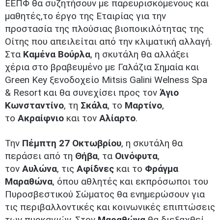
ΕΕΠΦ θα συζητήσουν με παρευρισκόμενους και
μαθητές,το έργο της Εταιρίας για την
προστασία της πλούσιας βιοποικιλότητας της
Οίτης που απειλείται από την κλιματική αλλαγή.
Στα
Καμένα Βούρλα
, η σκυτάλη θα αλλάξει
χέρια στο βραβευμένο με Γαλάζια Σημαία και
Green Key ξενοδοχείο Mitsis Galini Welness Spa
& Resort και θα συνεχίσει προς τον
Άγιο
Κωνσταντίνο
, τη
Σκάλα
, το
Μαρτίνο
,
το
Ακραίφνιο
και τον
Αλίαρτο
.
Την
Πέμπτη 27 Οκτωβρίου
, η σκυτάλη θα
περάσει από τη
Θήβα
, τα
Οινόφυτα
,
τον
Αυλώνα
, τις
Αφίδνες
και το
Φράγμα
Μαραθώνα
, όπου αθλητές και εκπρόσωποι του
Πυροσβεστικού Σώματος θα ενημερώσουν για
τις περιβαλλοντικές και κοινωνικές επιπτώσεις
των πυρκαγιών. Στον
Μαραθώνα
θα διεξαχθεί