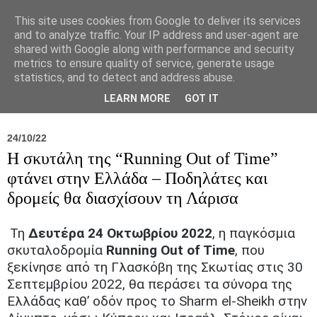
This site uses cookies from Google to deliver its services
and to analyze traffic. Your IP address and user-agent are
shared with Google along with performance and security
metrics to ensure quality of service, generate usage
statistics, and to detect and address abuse.
Νέα
Σύλλογος
Ιπποκράτειος
Γεντίκι 
LEARN MORE
GOT IT
24/10/22
Η σκυτάλη της “Running Out of Time”
φτάνει στην Ελλάδα – Ποδηλάτες και
δρομείς θα διασχίσουν τη Λάρισα
Τη
Δευτέρα 24 Οκτωβρίου 2022
, η παγκόσμια
σκυταλοδρομία
Running Out of Time
, που
ξεκίνησε από τη Γλασκόβη της Σκωτίας στις 30
Σεπτεμβρίου 2022, θα περάσει τα σύνορα της
Ελλάδας καθ’ οδόν προς το Sharm el-Sheikh στην