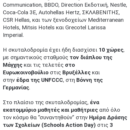
Communication, BBDO, Direction Εκδοτική, Nestle,
Coca-Cola 3E, Autohellas Hertz, ΣΚΛΑΒΕΝΙΤΗΣ,
CSR Hellas, και των ξενοδοχείων Mediterranean
Hotels, Mitsis Hotels και Grecotel Larissa
Imperial.
Η σκυταλοδρομία έχει ήδη διασχίσει
10 χώρες
,
με σημαντικούς σταθμούς
τον διάπλου της
Μάγχης
και τις τελετές
στο
Ευρωκοινοβούλιο
στις
Βρυξέλλες
και
στην
έδρα της UNFCCC
, στη
Βόννη της
Γερμανίας
.
Στο πλαίσιο της σκυταλοδρομίας,
ένα
εκατομμύριο μαθητές και μαθήτριες
από όλο
τον κόσμο θα “συναντηθούν” στην
Ημέρα Δράσης
των Σχολείων (Schools Action Day)
στις
3