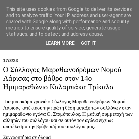
This site uses cookies from Google to deliver its services
and to analyze traffic. Your IP address and user-agent are
shared with Google along with performance and security
metrics to ensure quality of service, generate usage
statistics, and to detect and address abuse.
Νέα
Σύλλογος
Ιπποκράτειος
Γεντίκι 
LEARN MORE
GOT IT
17/3/23
Ο Σύλλογος Μαραθωνοδρόμων Νομού
Λάρισας στο βάθρο στον 14ο
Ημιμαραθώνιο Καλαμπάκα Τρίκαλα
Για μια ακόμα χρονιά ο Σύλλογος Μαραθωνοδρόμων Νομού
Λάρισας κατέκτησε την πρώτη θέση μεταξύ των συλλόγων στον
ημιμαραθώνιο αγώνα Θ. Σταμόπουλος. Η μαζική συμμετοχή των
αθλητών του συλλόγου και σε αυτόν τον αγώνα είχε ως
αποτέλεσμα την βράβευσή του συλλόγου μας.
Συγχαρητήρια σε όλους!