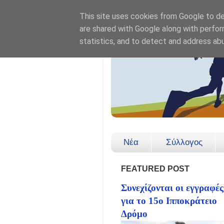
This site uses cookies from Google to del
are shared with Google along with perfor
statistics, and to detect and address ab
Νέα
Σύλλογος
FEATURED POST
Συνεχίζονται οι εγγραφές
για το 15ο Ιπποκράτειο
Δρόμο