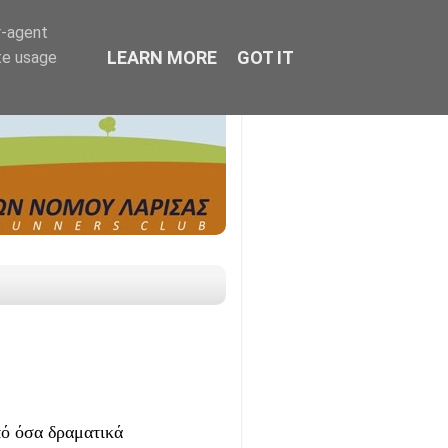
r-agent
LEARN MORE
GOT IT
te usage
πό όσα δραματικά