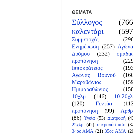
ΘΕΜΑΤΑ
Σύλλογος
(766
καλεντάρι
(597
Συμμετοχές
(29
Ενημέρωση
(257)
Αγώνα
Δρόμου
(232)
ομαδικ
προπόνηση
(22
Ιπποκράτειος
(19
Αγώνας Βουνού
(16
Μαραθώνιος
(15
Ημιμαραθώνιος
(15
10χλμ
(146)
10-20χλ
(120)
Γεντίκι
(11
προπόνηση
(99)
Άρθρ
(86)
Υγεία
(53)
Διατροφή
(4
25χλμ
(42)
υπεραπόσταση
(3
34ος ΑΜΑ
(21)
35ος ΑΜΑ
(2