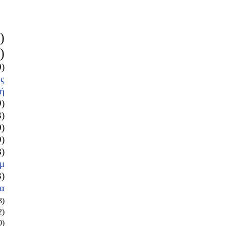
)
)
0)
ς
ή
9)
3)
0)
9)
8)
μ
3)
α
3)
2)
0)