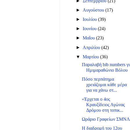
►
Σεπτεμβρίου
(21)
►
Αυγούστου
(17)
►
Ιουλίου
(39)
►
Ιουνίου
(24)
►
Μαΐου
(23)
►
Απριλίου
(42)
▼
Μαρτίου
(36)
Παραλαβή bib numbers γ
Ημιμαραθώνιο Βόλου
Πόσο περπάτημα
χρειάζομαι κάθε μέρα
για να χάνω στ...
«Έρχεται ο 4ος
Κραυξίδειος Αγώνας
Δρόμου στη τοπικ...
Ωράριο Γραφείων ΣΜΝ
Η διαδρομή του 12ου