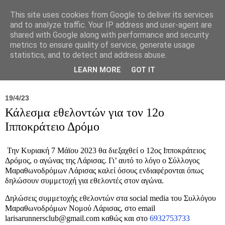
This site uses cookies from Google to deliver its services
and to analyze traffic. Your IP address and user-agent are
shared with Google along with performance and security
metrics to ensure quality of service, generate usage
statistics, and to detect and address abuse.
Νέα
Σύλλογος
Ιπποκράτειος
Γεντίκι 
LEARN MORE
GOT IT
19/4/23
Κάλεσμα εθελοντών για τον 12ο
Ιπποκράτειο Δρόμο
Την Κυριακή 7 Μάϊου 2023 θα διεξαχθεί ο 12ος Ιπποκράτειος
Δρόμος, ο αγώνας της Λάρισας. Γι’ αυτό το λόγο ο Σύλλογος
Μαραθωνοδρόμων Λάρισας καλεί όσους ενδιαφέρονται όπως
δηλώσουν συμμετοχή για εθελοντές στον αγώνα.
Δηλώσεις συμμετοχής εθελοντών στα social media του Συλλόγου
Μαραθωνοδρόμων Νομού Λάρισας, στο email
larisarunnersclub@gmail.com καθώς και στο
6932753733