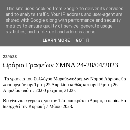
This site uses cookies from Google to deliver its services
and to analyze traffic. Your IP address and user-agent are
shared with Google along with performance and security
metrics to ensure quality of service, generate usage
statistics, and to detect and address abuse.
Νέα
Σύλλογος
Ιπποκράτειος
Γεντίκι 
LEARN MORE
GOT IT
22/4/23
Ωράριο Γραφείων ΣΜΝΛ 24-28/04/2023
Τα γραφεία του Συλλόγου Μαραθωνοδρόμων Νομού Λάρισας θα
λειτουργούν την Τρίτη 25 Απριλίου καθώς και την Πέμπτη 26
Απριλίου από τις 20.00 μέχρι τις 21.00.
Θα γίνονται εγγραφές για τον 12ο Ιπποκράτειο Δρόμο, ο οποίος θα
διεξαχθεί την Κυριακή 7 Μάϊου 2023.