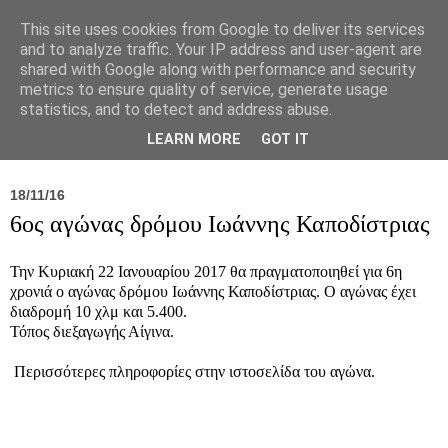
This site uses cookies from Google to deliver its services
and to analyze traffic. Your IP address and user-agent are
shared with Google along with performance and security
metrics to ensure quality of service, generate usage
statistics, and to detect and address abuse.
Νέα
Σύλλογος
Ιπποκράτειος
Γεντίκι 
LEARN MORE
GOT IT
18/11/16
6ος αγώνας δρόμου Ιωάννης Καποδίστριας
Την Κυριακή 22 Ιανουαρίου 2017 θα πραγματοποιηθεί για 6η
χρονιά ο αγώνας δρόμου Ιωάννης Καποδίστριας. Ο αγώνας έχει
διαδρομή 10 χλμ και 5.400.
Τόπος διεξαγωγής Αίγινα.
Περισσότερες πληροφορίες στην ιστοσελίδα του αγώνα.