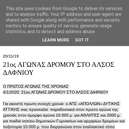
This site uses cookies from Google to deliver its services
and to analyze traffic. Your IP address and user-agent are
shared with Google along with performance and security
metrics to ensure quality of service, generate usage
statistics, and to detect and address abuse.
Νέα
Σύλλογος
Ιπποκράτειος
Γεντίκι 
LEARN MORE
GOT IT
20/11/19
21ος ΑΓΩΝΑΣ ΔΡΟΜΟΥ ΣΤΟ ΑΛΣΟΣ
ΔΑΦΝΙΟΥ
Ο ΠΡΩΤΟΣ ΑΓΩΝΑΣ ΤΗΣ ΧΡΟΝΙΑΣ 

Για εικοστή πρωτη συνεχή χρονιά  ο ΑΠΣ «ΑΠΟΛΛΩΝ» ΔΥΤΙΚΗΣ 
ΑΤΤΙΚΗΣ σας προσκαλεί  παραδοσιακά στον πρώτο αγώνα της 
χρονιάς στον όμορφο αγώνα 10.000 μ. για ΑΘΛΗΤΕΣ και 2000 μ. 
για παιδιά νηπίου-δημοτικών-Γυμνασίων και αρ­χαρίων δρομέων και 
πεζοπορία 10.000 μ. που διοργανώ­νει στον εναλλακτικό τόπο 