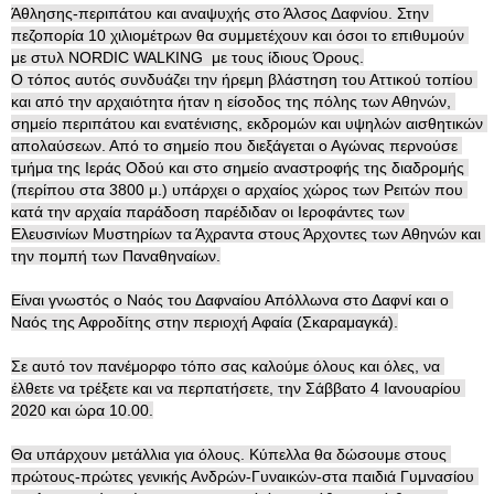
Άθλησης-περιπάτου και αναψυχής στο Άλσος Δαφνίου. Στην 
πεζοπορία 10 χιλιομέτρων θα συμμετέχουν και όσοι το επιθυμούν 
με στυλ NORDIC WALKING  με τους ίδιους Όρους.

Ο τόπος αυτός συνδυάζει την ήρεμη βλάστηση του Αττικού τοπίου 
και από την αρχαιότητα ήταν η είσοδος της πόλης των Αθηνών, 
σημείο περιπάτου και ενατένισης, εκδρομών και υψηλών αισθητικών 
απολαύσεων. Από το ση­μείο που διεξάγεται ο Α­γώ­νας περνούσε 
τμήμα της Ιεράς Οδού και στο σημείο αναστροφής της διαδρομής 
(περίπου στα 3800 μ.) υπάρχει ο αρχαίος χώρος των Ρειτών που 
κατά την αρχαία παράδοση παρέδιδαν οι Ιε­ροφάντες των 
Ελευσινίων Μυ­στηρίων τα Άχραντα στους Άρχοντες των Α­θηνών και 
την πομπή των Παναθηναίων.

Είναι γνωστός ο Ναός του Δαφναίου Απόλλωνα στο Δαφνί και ο 
Ναός της Αφροδίτης στην περιοχή Αφαία (Σκαραμαγκά).

Σε αυτό τον πανέμορφο τόπο σας καλούμε όλους και όλες, να 
έλθετε να τρέξετε και να περπατήσετε, την Σάββατο 4 Ιανουαρίου 
2020 και ώρα 10.00.

Θα υπάρχουν μετάλλια για όλους. Κύπελλα θα δώσουμε στους 
πρώτους-πρώτες γενικής Ανδρών-Γυναικών-στα παιδιά Γυμνασίου 