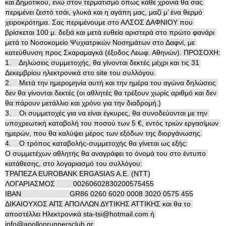
και Δημοτικού, ενώ στον τερματισμό όπως κάθε χρονιά θα σας 
περιμένει ζεστό τσάι, γλυκά και η αγάπη μας, μαζί μ’ ένα θερμό 
χειροκρότημα. Σας περιμένουμε στο ΑΛΣΟΣ ΔΑΦΝΙΟΥ που 
βρίσκεται 100 μ. δεξιά και μετά ευθεία αριστερά στο πρώτο φανάρι 
μετά το Νοσοκομείο Ψυχιατρικών Νοσημάτων στο Δαφνί, με 
κατεύθυνση προς Σκαραμαγκά (έξοδος Λεωφ. Αθηνών). ΠΡΟΣΟΧΗ:

1.    Δηλώσεις συμμετοχής, θα γίνονται δεκτές μέχρι και τις 31 
Δεκεμβρίου ηλεκτρονικά στο site του συλλόγου.

2.    Μετά την ημερομηνία αυτή και την ημέρα του αγώνα δηλώσεις 
δεν θα γίνονται δεκτές (οι αθλητές θα τρέξουν χωρίς αριθμό και δεν 
θα πάρουν μετάλλιο και χρόνο για την διαδρομή.)

3.    Οι συμμετοχές για να είναι έγκυρες, θα συνοδεύονται με την 
υποχρεωτική καταβολή του ποσού των 5 €, εντός τριών εργασίμων 
ημερών, που θα καλύψει μέρος των εξόδων της διοργάνωσης.

4.    Ο τρόπος καταβολής-συμμετοχής θα γίνεται ως εξής:

Ο συμμετέχων αθλητής θα αναγράφει το όνομά του στο έντυπο 
κατάθεσης, στο λογαριασμό του συλλόγου:

ΤΡΑΠΕZA EUROBANK ERGASIAS A.E. (NTT)

ΛΟΓΑΡΙΑΣΜΟΣ         00260602830200575455

IBAN                        GR86 0260 6020 0008 3020 0575 455

ΔΙΚΑΙΟΥΧΟΣ ΑΠΣ ΑΠΟΛΛΩΝ ΔΥΤΙΚΗΣ ΑΤΤΙΚΗΣ και θα το 
αποστέλλει Ηλεκτρονικά sta-tsi@hotmail.com ή 
info@apollonrunnersclub.gr.
