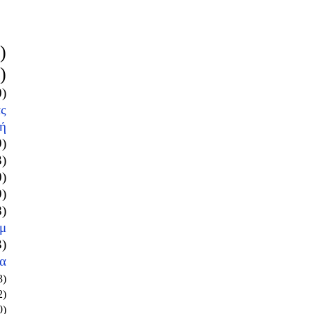
)
)
0)
ς
ή
9)
3)
0)
9)
8)
μ
3)
α
3)
2)
0)