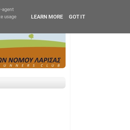
r-agent
LEARN MORE
GOT IT
te usage