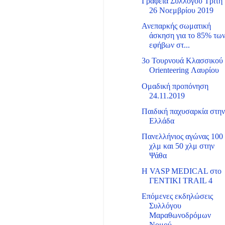
Γραφεία Συλλόγου Τρίτη
26 Νοεμβρίου 2019
Ανεπαρκής σωματική
άσκηση για το 85% τω
εφήβων στ...
3ο Τουρνουά Κλασσικού
Orienteering Λαυρίου
Ομαδική προπόνηση
24.11.2019
Παιδική παχυσαρκία στη
Ελλάδα
Πανελλήνιος αγώνας 100
χλμ και 50 χλμ στην
Ψάθα
Η VASP MEDICAL στο
ΓΕΝΤΙΚΙ TRAIL 4
Επόμενες εκδηλώσεις
Συλλόγου
Μαραθωνοδρόμων