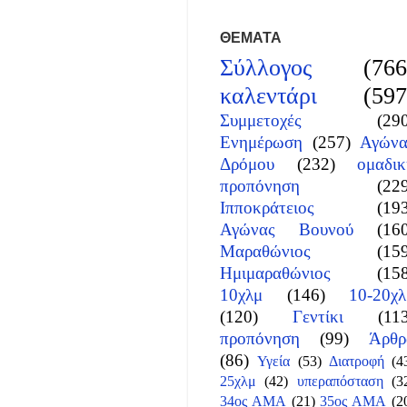
ΘΕΜΑΤΑ
Σύλλογος
(766
καλεντάρι
(597
Συμμετοχές
(29
Ενημέρωση
(257)
Αγώνα
Δρόμου
(232)
ομαδικ
προπόνηση
(22
Ιπποκράτειος
(19
Αγώνας Βουνού
(16
Μαραθώνιος
(15
Ημιμαραθώνιος
(15
10χλμ
(146)
10-20χλ
(120)
Γεντίκι
(11
προπόνηση
(99)
Άρθρ
(86)
Υγεία
(53)
Διατροφή
(4
25χλμ
(42)
υπεραπόσταση
(3
34ος ΑΜΑ
(21)
35ος ΑΜΑ
(2