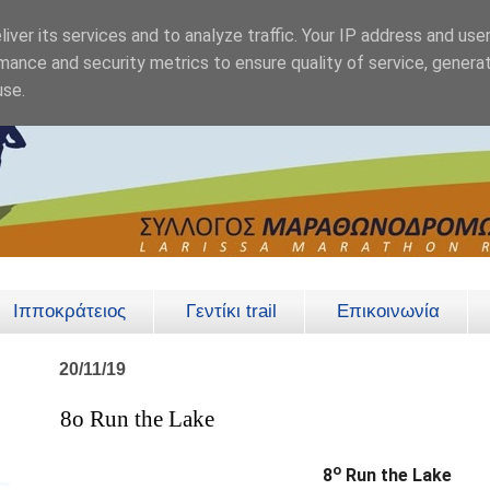
iver its services and to analyze traffic. Your IP address and use
mance and security metrics to ensure quality of service, genera
use.
Ιπποκράτειος
Γεντίκι trail
Επικοινωνία
20/11/19
8ο Run the Lake
ο
8
Run the Lake