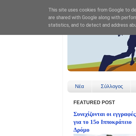
This site uses cookies from Google to del
are shared with Google along with perfor
statistics, and to detect and address ab
Νέα
Σύλλογος
FEATURED POST
Συνεχίζονται οι εγγραφές
για το 15ο Ιπποκράτειο
Δρόμο