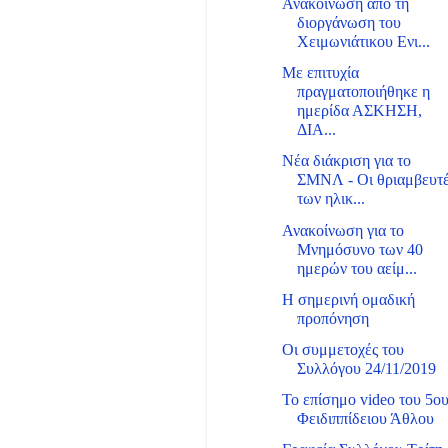
Ανακοίνωση από τη
διοργάνωση του
Χειμωνιάτικου Ενι...
Με επιτυχία
πραγματοποιήθηκε η
ημερίδα ΑΣΚΗΣΗ,
ΔΙΑ...
Νέα διάκριση για το
ΣΜΝΛ - Οι θριαμβευτ
των ηλικ...
Ανακοίνωση για το
Μνημόσυνο των 40
ημερών του αείμ...
Η σημερινή ομαδική
προπόνηση
Οι συμμετοχές του
Συλλόγου 24/11/2019
Το επίσημο video του 5ο
Φειδιππίδειου Άθλου