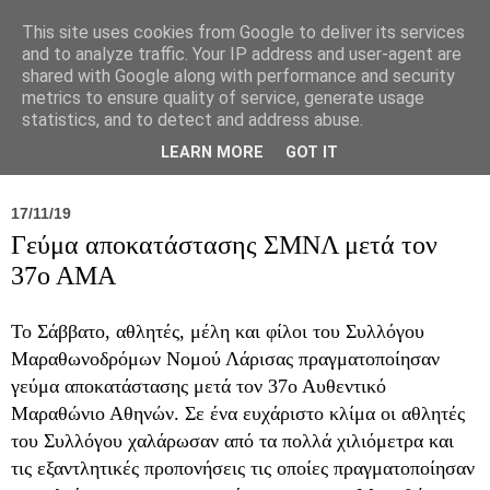
This site uses cookies from Google to deliver its services
and to analyze traffic. Your IP address and user-agent are
shared with Google along with performance and security
metrics to ensure quality of service, generate usage
statistics, and to detect and address abuse.
Νέα
Σύλλογος
Ιπποκράτειος
Γεντίκι 
LEARN MORE
GOT IT
17/11/19
Γεύμα αποκατάστασης ΣΜΝΛ μετά τον
37ο ΑΜΑ
Το Σάββατο, αθλητές, μέλη και φίλοι του Συλλόγου
Μαραθωνοδρόμων Νομού Λάρισας πραγματοποίησαν
γεύμα αποκατάστασης μετά τον 37ο Αυθεντικό
Μαραθώνιο Αθηνών. Σε ένα ευχάριστο κλίμα οι αθλητές
του Συλλόγου χαλάρωσαν από τα πολλά χιλιόμετρα και
τις εξαντλητικές προπονήσεις τις οποίες πραγματοποίησαν