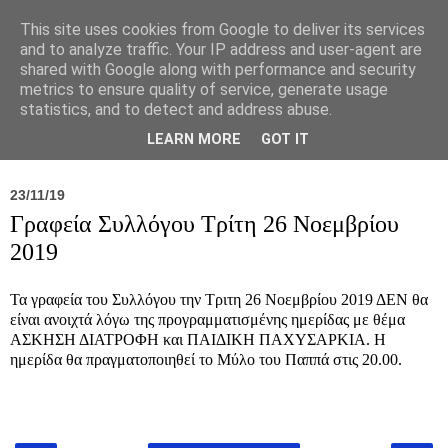
This site uses cookies from Google to deliver its services
and to analyze traffic. Your IP address and user-agent are
shared with Google along with performance and security
metrics to ensure quality of service, generate usage
statistics, and to detect and address abuse.
Νέα
Σύλλογος
Ιπποκράτειος
Γεντίκι 
LEARN MORE
GOT IT
23/11/19
Γραφεία Συλλόγου Τρίτη 26 Νοεμβρίου
2019
Τα γραφεία του Συλλόγου την Τριτη 26 Νοεμβρίου 2019 ΔΕΝ θα
είναι ανοιχτά λόγω της προγραμματισμένης ημερίδας με θέμα
ΑΣΚΗΣΗ ΔΙΑΤΡΟΦΗ και ΠΑΙΔΙΚΗ ΠΑΧΥΣΑΡΚΙΑ. Η
ημερίδα θα πραγματοποιηθεί το Μύλο του Παππά στις 20.00.