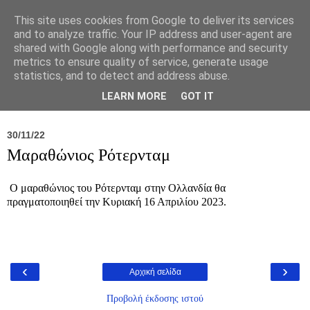
This site uses cookies from Google to deliver its services
and to analyze traffic. Your IP address and user-agent are
shared with Google along with performance and security
metrics to ensure quality of service, generate usage
statistics, and to detect and address abuse.
Νέα
Σύλλογος
Ιπποκράτειος
Γεντίκι 
LEARN MORE
GOT IT
30/11/22
Μαραθώνιος Ρότερνταμ
Ο μαραθώνιος του Ρότερνταμ στην Ολλανδία θα
πραγματοποιηθεί την Κυριακή 16 Απριλίου 2023.
‹
›
Αρχική σελίδα
Προβολή έκδοσης ιστού