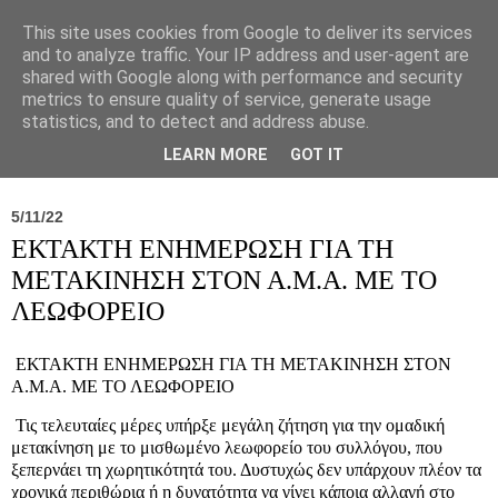
This site uses cookies from Google to deliver its services
and to analyze traffic. Your IP address and user-agent are
shared with Google along with performance and security
metrics to ensure quality of service, generate usage
statistics, and to detect and address abuse.
Νέα
Σύλλογος
Ιπποκράτειος
Γεντίκι 
LEARN MORE
GOT IT
5/11/22
ΕΚΤΑΚΤΗ ΕΝΗΜΕΡΩΣΗ ΓΙΑ ΤΗ
ΜΕΤΑΚΙΝΗΣΗ ΣΤΟΝ Α.Μ.Α. ΜΕ ΤΟ
ΛΕΩΦΟΡΕΙΟ
ΕΚΤΑΚΤΗ ΕΝΗΜΕΡΩΣΗ ΓΙΑ ΤΗ ΜΕΤΑΚΙΝΗΣΗ ΣΤΟΝ
Α.Μ.Α. ΜΕ ΤΟ ΛΕΩΦΟΡΕΙΟ
Τις τελευταίες μέρες υπήρξε μεγάλη ζήτηση για την ομαδική
μετακίνηση με το μισθωμένο λεωφορείο του συλλόγου, που
ξεπερνάει τη χωρητικότητά του. Δυστυχώς δεν υπάρχουν πλέον τα
χρονικά περιθώρια ή η δυνατότητα να γίνει κάποια αλλαγή στο