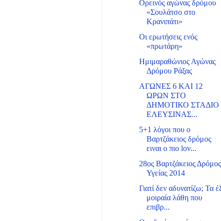
Ορεινός αγώνας δρόμου
«Σουλάτσο στο
Κρανιπάτι»
Οι ερωτήσεις ενός
«πρωτάρη»
Ημιμαραθώνιος Αγώνας
Δρόμου Ράξας
ΑΓΩΝΕΣ 6 ΚΑΙ 12
ΩΡΩΝ ΣΤΟ
ΔΗΜΟΤΙΚΟ ΣΤΑΔΙΟ
ΕΛΕΥΣΙΝΑΣ...
5+1 λόγοι που ο
Βαρτζάκειος δρόμος
ειναι ο πιο lov...
28ος Βαρτζάκειος Δρόμο
Υγείας 2014
Γιατί δεν αδυνατίζω; Τα έ
μοιραία λάθη που
επιβρ...