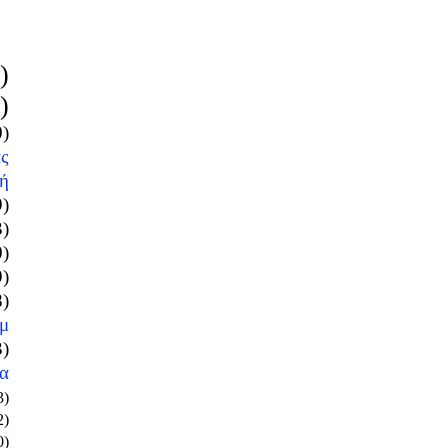
)
)
0)
ς
ή
9)
3)
0)
9)
8)
μ
3)
α
3)
2)
0)