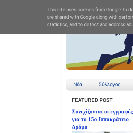
This site uses cookies from Google to del
are shared with Google along with perfor
statistics, and to detect and address ab
Νέα
Σύλλογος
FEATURED POST
Συνεχίζονται οι εγγραφές
για το 15ο Ιπποκράτειο
Δρόμο