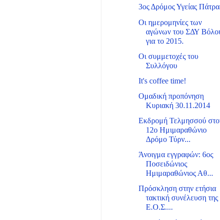
3ος Δρόμος Υγείας Πάτρα
Οι ημερομηνίες των
αγώνων του ΣΔΥ Βόλο
για το 2015.
Οι συμμετοχές του
Συλλόγου
It's coffee time!
Ομαδική προπόνηση
Κυριακή 30.11.2014
Εκδρομή Τελμησσού στο
12ο Ημιμαραθώνιο
Δρόμο Τύρν...
Άνοιγμα εγγραφών: 6ος
Ποσειδώνιος
Ημιμαραθώνιος Αθ...
Πρόσκληση στην ετήσια
τακτική συνέλευση της
Ε.Ο.Σ....