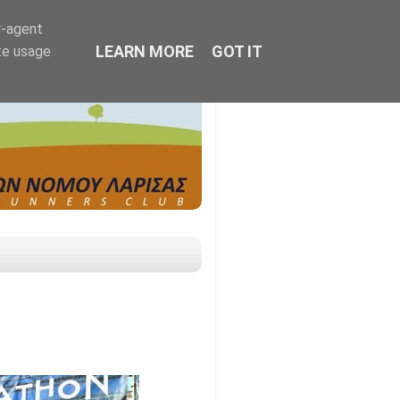
r-agent
LEARN MORE
GOT IT
te usage