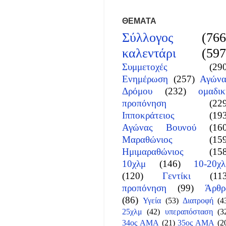
ΘΕΜΑΤΑ
Σύλλογος
(766
καλεντάρι
(597
Συμμετοχές
(29
Ενημέρωση
(257)
Αγώνα
Δρόμου
(232)
ομαδικ
προπόνηση
(22
Ιπποκράτειος
(19
Αγώνας Βουνού
(16
Μαραθώνιος
(15
Ημιμαραθώνιος
(15
10χλμ
(146)
10-20χλ
(120)
Γεντίκι
(11
προπόνηση
(99)
Άρθρ
(86)
Υγεία
(53)
Διατροφή
(4
25χλμ
(42)
υπεραπόσταση
(3
34ος ΑΜΑ
(21)
35ος ΑΜΑ
(2