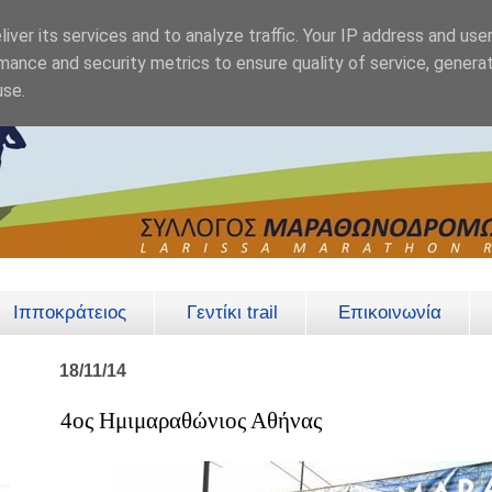
iver its services and to analyze traffic. Your IP address and use
mance and security metrics to ensure quality of service, genera
use.
Ιπποκράτειος
Γεντίκι trail
Επικοινωνία
18/11/14
4ος Ημιμαραθώνιος Αθήνας