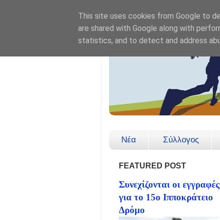
This site uses cookies from Google to del
are shared with Google along with perfor
statistics, and to detect and address ab
Νέα
Σύλλογος
FEATURED POST
Συνεχίζονται οι εγγραφές
για το 15ο Ιπποκράτειο
Δρόμο