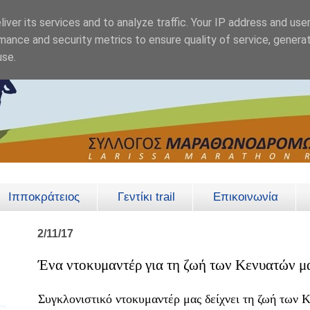
iver its services and to analyze traffic. Your IP address and use
mance and security metrics to ensure quality of service, genera
use.
Ιπποκράτειος
Γεντίκι trail
Επικοινωνία
2/11/17
Ένα ντοκυμαντέρ για τη ζωή των Κενυατών
Συγκλονιστικό ντοκυμαντέρ μας δείχνει τη ζωή τω