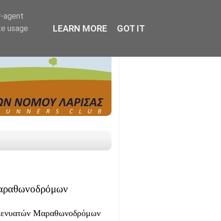
r-agent
LEARN MORE
GOT IT
te usage
 μαραθωνοδρόμων
ν Κενυατών Μαραθωνοδρόμων