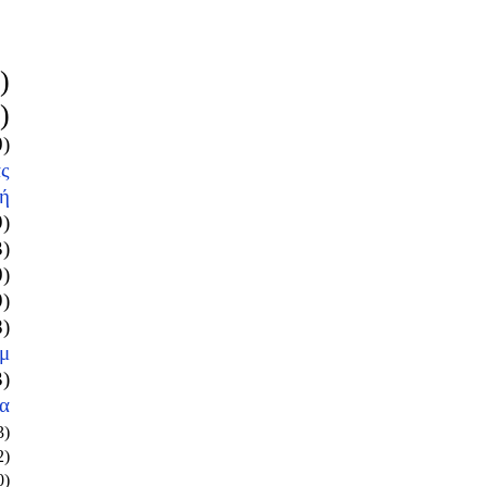
)
)
0)
ς
ή
9)
3)
0)
9)
8)
μ
3)
α
3)
2)
0)