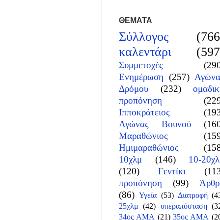
ΘΕΜΑΤΑ
Σύλλογος
(766
καλεντάρι
(597
Συμμετοχές
(29
Ενημέρωση
(257)
Αγώνα
Δρόμου
(232)
ομαδικ
προπόνηση
(22
Ιπποκράτειος
(19
Αγώνας Βουνού
(16
Μαραθώνιος
(15
Ημιμαραθώνιος
(15
10χλμ
(146)
10-20χλ
(120)
Γεντίκι
(11
προπόνηση
(99)
Άρθρ
(86)
Υγεία
(53)
Διατροφή
(4
25χλμ
(42)
υπεραπόσταση
(3
34ος ΑΜΑ
(21)
35ος ΑΜΑ
(2