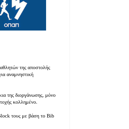
 αθλητών της αποστολής
για αναμνηστική
ια της διοργάνωσης, μόνο
ετοχής κολλημένο.
Block τους με βάση το Bib