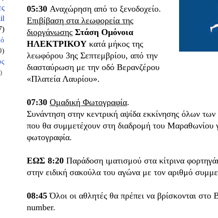
ες
05:30
Αναχώρηση από το ξενοδοχείο.
il
Επιβίβαση στα λεωφορεία της
7)
διοργάνωσης
Στάση Ομόνοια
κό
ΗΛΕΚΤΡΙΚΟΥ
κατά μήκος της
0)
λεωφόρου 3ης Σεπτεμβρίου, από την
ος
διασταύρωση με την οδό Βερανζέρου
)
«Πλατεία Λαυρίου».
07:30
Ομαδική Φωτογραφία
.
Συνάντηση στην κεντρική αψίδα εκκίνησης όλων των
που θα συμμετέχουν στη διαδρομή του Μαραθωνίου 
φωτογραφία.
ΕΩΣ 8:20
Παράδοση ιματισμού στα κίτρινα φορτηγάκ
στην ειδική σακούλα του αγώνα με τον αριθμό συμμ
08:45
Όλοι οι αθλητές θα πρέπει να βρίσκονται στο 
number.