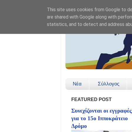
This site uses cookies from Google to del
are shared with Google along with perfor
statistics, and to detect and address ab
Νέα
Σύλλογος
FEATURED POST
Συνεχίζονται οι εγγραφές
για το 15ο Ιπποκράτειο
Δρόμο