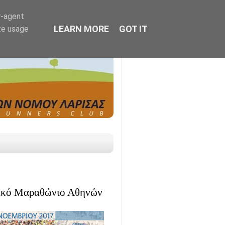
r-agent
LEARN MORE
GOT IT
te usage
τικό Μαραθώνιο Αθηνών