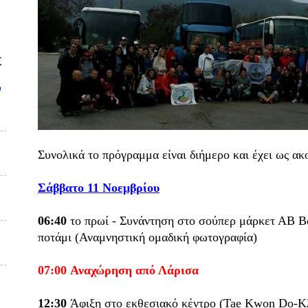
Σ
υ
Συνολικά το πρόγραμμα είναι διήμερο και έχει ως α
Σάββατο 11 Νοεμβρίου
06:40
το πρωί - Συνάντηση στο
σούπερ μάρκετ ΑΒ Β
ποτάμι
(Αναμνηστική ομαδική φωτογραφία)
07:00
Αναχώρηση από Λάρισα
12:30
Άφιξη στο εκθεσιακό κέντρο
(Tae Kwon Do-Κ