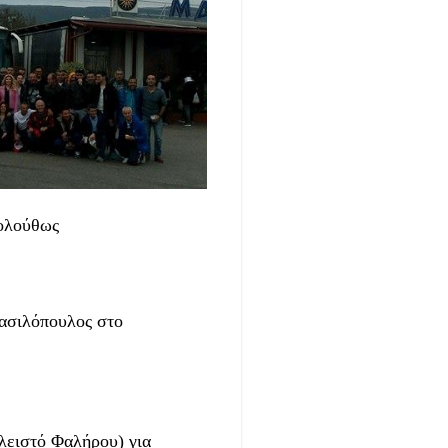
κολούθως
ασιλόπουλος στο
λειστό Φαλήρου)
για