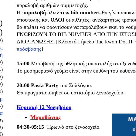
παραλαβή αριθμών συμμετοχ
ής.
Η
παραλαβή
όλων
των bib numbers
θα γίνει αποκλε
αποστολής και
ΟΛΟΙ
οι αθλητές, ανεξαρτήτως τρόπ
)
θα πρέπει να φροντίσουν να παραλάβουν εκεί τα νο
)
ΓΝΩΡΙΖΟΥΝ ΤΟ BIB NUMBER ΑΠΟ ΤΗΝ ΙΣΤΟΣ
0)
ΔΙΟΡΓΑΝΩΣΗΣ. [
Κλειστό Γήπεδο Tae kwon Do, Π.
ς
πρόσβασης
]
ή
9)
15:00
Μετάβαση
της αθλητικής αποστολής
στο ξενοδ
3)
Το μεσημεριανό γεύμα είναι στην ευθύνη του καθενό
0)
9)
20:00
Pasta Party
του Συλλόγου.
8)
Θα πραγματοποιηθεί σε εστιατόριο ξενοδοχείου.
μ
3)
Κυριακή 12 Νοεμβρίου
α
Μαραθώνιος
3)
04:30-05:15
Πρωινό
στο ξενοδοχείο.
2)
0)