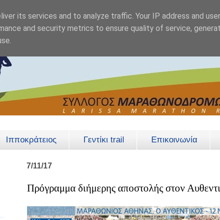
iver its services and to analyze traffic. Your IP address and use
mance and security metrics to ensure quality of service, genera
use.
Ιπποκράτειος
Γεντίκι trail
Επικοινωνία
7/11/17
Πρόγραμμα διήμερης αποστολής στον Αυθεν