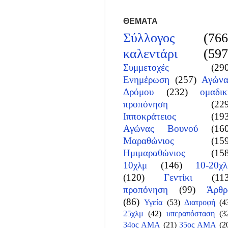
ΘΕΜΑΤΑ
Σύλλογος
(766
καλεντάρι
(597
Συμμετοχές
(29
Ενημέρωση
(257)
Αγώνα
Δρόμου
(232)
ομαδικ
προπόνηση
(22
Ιπποκράτειος
(19
Αγώνας Βουνού
(16
Μαραθώνιος
(15
Ημιμαραθώνιος
(15
10χλμ
(146)
10-20χλ
(120)
Γεντίκι
(11
προπόνηση
(99)
Άρθρ
(86)
Υγεία
(53)
Διατροφή
(4
25χλμ
(42)
υπεραπόσταση
(3
34ος ΑΜΑ
(21)
35ος ΑΜΑ
(2