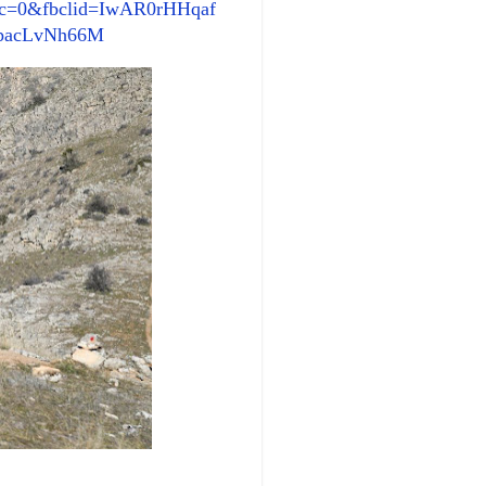
&c=0&fbclid=IwAR0rHHqaf
pacLvNh66M