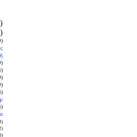
)
)
0)
ς
ή
9)
3)
0)
9)
8)
μ
3)
α
3)
2)
0)