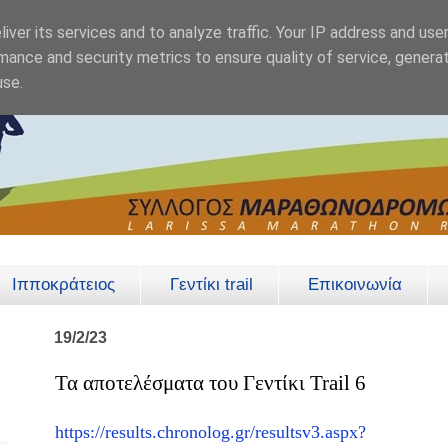
iver its services and to analyze traffic. Your IP address and use
mance and security metrics to ensure quality of service, genera
use.
Ιπποκράτειος
Γεντίκι trail
Επικοινωνία
19/2/23
Τα αποτελέσματα του Γεντίκι Trail 6
https://results.chronolog.gr/resultsv3.aspx?