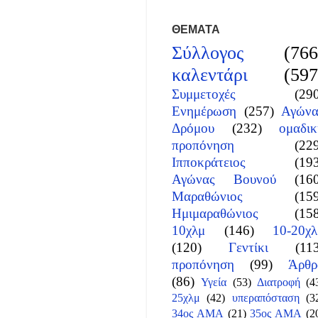
ΘΕΜΑΤΑ
Σύλλογος
(766
καλεντάρι
(597
Συμμετοχές
(29
Ενημέρωση
(257)
Αγώνα
Δρόμου
(232)
ομαδικ
προπόνηση
(22
Ιπποκράτειος
(19
Αγώνας Βουνού
(16
Μαραθώνιος
(15
Ημιμαραθώνιος
(15
10χλμ
(146)
10-20χλ
(120)
Γεντίκι
(11
προπόνηση
(99)
Άρθρ
(86)
Υγεία
(53)
Διατροφή
(4
25χλμ
(42)
υπεραπόσταση
(3
34ος ΑΜΑ
(21)
35ος ΑΜΑ
(2