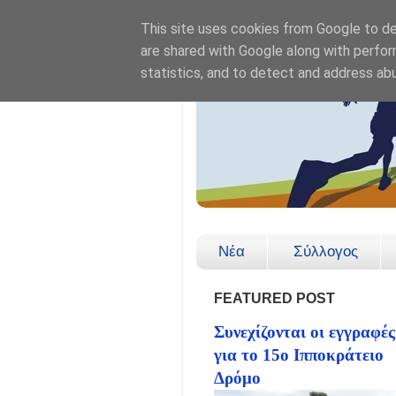
This site uses cookies from Google to del
are shared with Google along with perfor
statistics, and to detect and address ab
Νέα
Σύλλογος
FEATURED POST
Συνεχίζονται οι εγγραφές
για το 15ο Ιπποκράτειο
Δρόμο