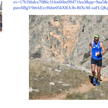
ev=17b1bbdce7086c31fee66be99471fea3&pp=9aa5
pieoSBgV9dvkEccHdnr056XRA3b-BlXcM-xaFLQK