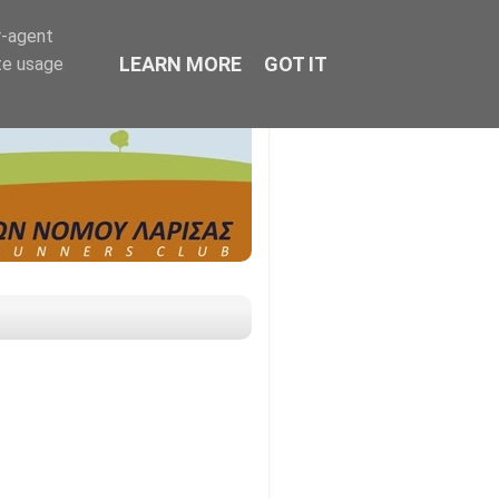
r-agent
LEARN MORE
GOT IT
te usage