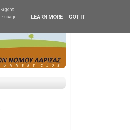
r-agent
LEARN MORE
GOT IT
te usage
Σ