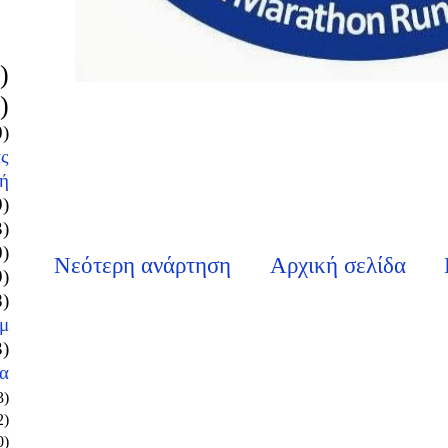
)
)
0)
ς
ή
9)
3)
0)
Νεότερη ανάρτηση
Αρχική σελίδα
9)
8)
μ
3)
α
3)
2)
0)