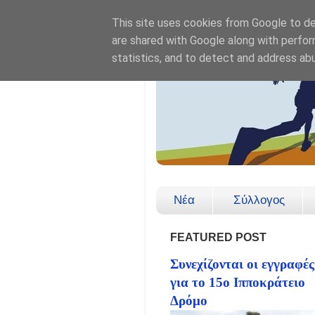
This site uses cookies from Google to del
are shared with Google along with perfor
statistics, and to detect and address ab
Νέα
Σύλλογος
FEATURED POST
Συνεχίζονται οι εγγραφές
για το 15ο Ιπποκράτειο
Δρόμο