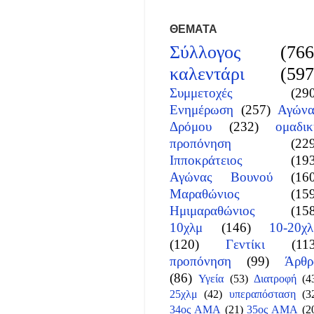
ΘΕΜΑΤΑ
Σύλλογος
(766
καλεντάρι
(597
Συμμετοχές
(29
Ενημέρωση
(257)
Αγώνα
Δρόμου
(232)
ομαδικ
προπόνηση
(22
Ιπποκράτειος
(19
Αγώνας Βουνού
(16
Μαραθώνιος
(15
Ημιμαραθώνιος
(15
10χλμ
(146)
10-20χλ
(120)
Γεντίκι
(11
προπόνηση
(99)
Άρθρ
(86)
Υγεία
(53)
Διατροφή
(4
25χλμ
(42)
υπεραπόσταση
(3
34ος ΑΜΑ
(21)
35ος ΑΜΑ
(2