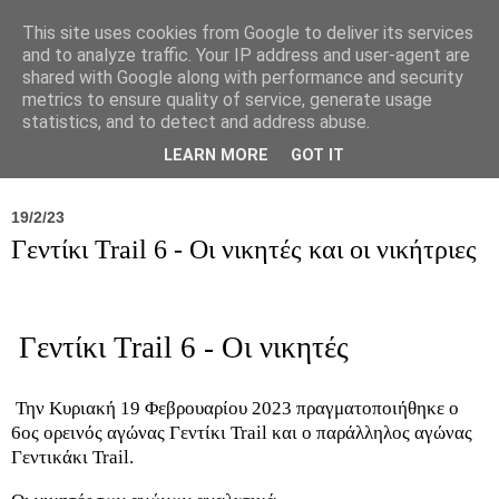
This site uses cookies from Google to deliver its services
and to analyze traffic. Your IP address and user-agent are
shared with Google along with performance and security
metrics to ensure quality of service, generate usage
statistics, and to detect and address abuse.
Νέα
Σύλλογος
Ιπποκράτειος
Γεντίκι 
LEARN MORE
GOT IT
19/2/23
Γεντίκι Trail 6 - Οι νικητές και οι νικήτριες
Γεντίκι Trail 6 - Οι νικητές
Την Κυριακή 19 Φεβρουαρίου 2023 πραγματοποιήθηκε ο
6ος ορεινός αγώνας Γεντίκι Trail και ο παράλληλος αγώνας
Γεντικάκι Trail.