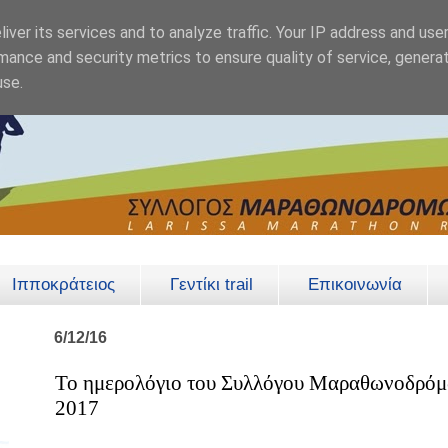
iver its services and to analyze traffic. Your IP address and use
mance and security metrics to ensure quality of service, genera
use.
Ιπποκράτειος
Γεντίκι trail
Επικοινωνία
6/12/16
Το ημερολόγιο του Συλλόγου Μαραθωνοδρό
2017