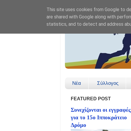
This site uses cookies from Google to del
are shared with Google along with perfor
statistics, and to detect and address ab
Νέα
Σύλλογος
FEATURED POST
Συνεχίζονται οι εγγραφές
για το 15ο Ιπποκράτειο
Δρόμο