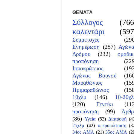
ΘΕΜΑΤΑ
Σύλλογος
(766
καλεντάρι
(597
Συμμετοχές
(29
Ενημέρωση
(257)
Αγώνα
Δρόμου
(232)
ομαδικ
προπόνηση
(22
Ιπποκράτειος
(19
Αγώνας Βουνού
(16
Μαραθώνιος
(15
Ημιμαραθώνιος
(15
10χλμ
(146)
10-20χλ
(120)
Γεντίκι
(11
προπόνηση
(99)
Άρθρ
(86)
Υγεία
(53)
Διατροφή
(4
25χλμ
(42)
υπεραπόσταση
(3
34ος ΑΜΑ
(21)
35ος ΑΜΑ
(2