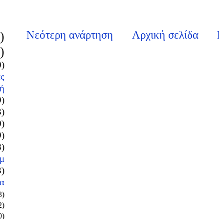
Νεότερη ανάρτηση
Αρχική σελίδα
)
)
0)
ς
ή
9)
3)
0)
9)
8)
μ
3)
α
3)
2)
0)