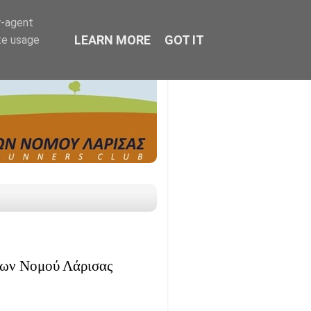
r-agent
LEARN MORE
GOT IT
te usage
μων Νομού Λάρισας