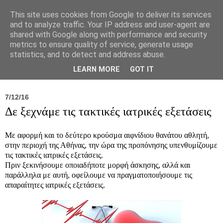
This site uses cookies from Google to deliver its services
and to analyze traffic. Your IP address and user-agent are
shared with Google along with performance and security
metrics to ensure quality of service, generate usage
statistics, and to detect and address abuse.
Νέα
Σύλλογος
Ιπποκράτειος
Γεντίκι 
LEARN MORE
GOT IT
7/12/16
Δε ξεχνάμε τις τακτικές ιατρικές εξετάσεις
Με αφορμή και το δεύτερο κρούσμα αιφνίδιου θανάτου αθλητή,
στην περιοχή της Αθήνας, την ώρα της προπόνησης υπενθυμίζουμε
τις τακτικές ιατρικές εξετάσεις.
Πριν ξεκινήσουμε οποιαδήποτε μορφή άσκησης, αλλά και
παράλληλα με αυτή, οφείλουμε να πραγματοποιήσουμε τις
απαραίτητες ιατρικές εξετάσεις.