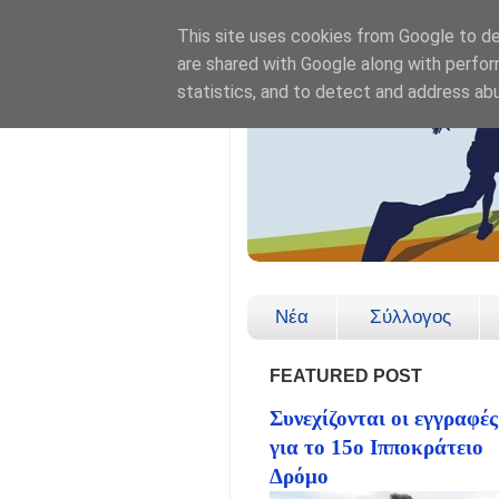
This site uses cookies from Google to del
are shared with Google along with perfor
statistics, and to detect and address ab
Νέα
Σύλλογος
FEATURED POST
Συνεχίζονται οι εγγραφές
για το 15ο Ιπποκράτειο
Δρόμο