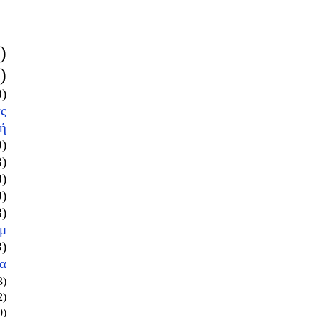
)
)
0)
ς
ή
9)
3)
0)
9)
8)
μ
3)
α
3)
2)
0)