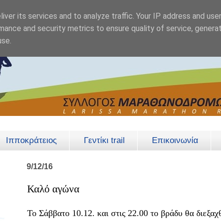
iver its services and to analyze traffic. Your IP address and use
mance and security metrics to ensure quality of service, genera
use.
Ιπποκράτειος
Γεντίκι trail
Επικοινωνία
9/12/16
Καλό αγώνα
Το Σάββατο 10.12. και στις 22.00 το βράδυ θα διεξαχ