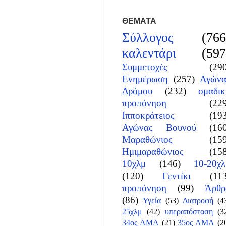
ΘΕΜΑΤΑ
Σύλλογος
(766
καλεντάρι
(597
Συμμετοχές
(29
Ενημέρωση
(257)
Αγώνα
Δρόμου
(232)
ομαδικ
προπόνηση
(22
Ιπποκράτειος
(19
Αγώνας Βουνού
(16
Μαραθώνιος
(15
Ημιμαραθώνιος
(15
10χλμ
(146)
10-20χλ
(120)
Γεντίκι
(11
προπόνηση
(99)
Άρθρ
(86)
Υγεία
(53)
Διατροφή
(4
25χλμ
(42)
υπεραπόσταση
(3
34ος ΑΜΑ
(21)
35ος ΑΜΑ
(2