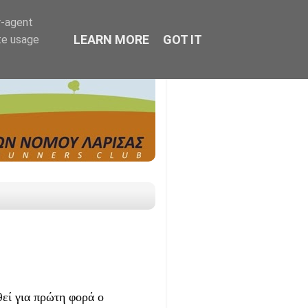
r-agent
LEARN MORE
GOT IT
te usage
θεί για πρώτη φορά ο