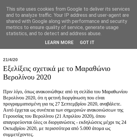
This site uses cookies from Google to deliver its services
and to analyze traffic. Your IP address and user-agent are
shared with Google along with performance and security
metrics to ensure quality of service, generate usage
statistics, and to detect and address abuse.
Νέα
Σύλλογος
Ιπποκράτειος
Γεντίκι 
LEARN MORE
GOT IT
21/4/20
Εξελίξεις σχετικά με το Μαραθώνιο
Βερολίνου 2020
Πριν λίγο, όπως ανακοινώθηκε από τη σελίδα του Μαραθωνίου
Βερολίνου 2020, ότι η φετινή διοργάνωση που είναι
προγραμματισμένη για τις 27 Σεπτεμβρίου 2020, αναβάλετε.
Αυτό έρχεται ως συνέπεια των σημερινών ανακοινώσεων της
Γερουσίας του Βερολίνου (21 Απριλίου 2020), όπου
απαγορεύονται όλες οι διοργανώσεις - εκδηλώσεις μέχρι τις 24
Οκτωβρίου 2020, με περισσότερα από 5.000 άτομα ως
συμμετέχοντες.