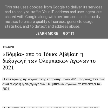
This site uses cookies from Google to deliver its services
and to analyze traffic. Your IP address and user-agent are
shared with Google along with performance and security
metrics to ensure quality of service, generate usage
statistics, and to detect and address abuse.
Νέα
Σύλλογος
Ιπποκράτειος
Γεντίκι 
LEARN MORE
GOT IT
12/4/20
«Βόμβα» από το Τόκιο: Αβέβαιη η
διεξαγωγή των Ολυμπιακών Αγώνων το
2021
Ο επικεφαλής της οργανωτικής επιτροπής Τόκιο 2020, παραδέχθηκε πως
είναι αβέβαιη η διεξαγωγή των Ολυμπιακών Αγώνων το καλοκαίρι του
2021