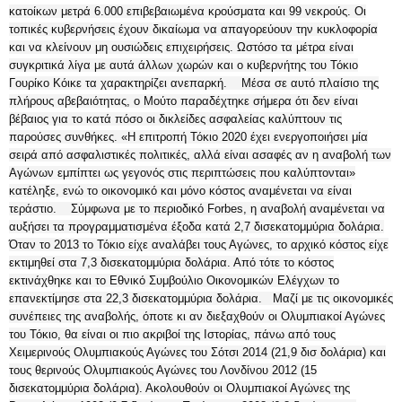
κατοίκων μετρά 6.000 επιβεβαιωμένα κρούσματα και 99 νεκρούς. Οι
τοπικές κυβερνήσεις έχουν δικαίωμα να απαγορεύουν την κυκλοφορία
και να κλείνουν μη ουσιώδεις επιχειρήσεις. Ωστόσο τα μέτρα είναι
συγκριτικά λίγα με αυτά άλλων χωρών και ο κυβερνήτης του Τόκιο
Γουρίκο Κόικε τα χαρακτηρίζει ανεπαρκή. Μέσα σε αυτό πλαίσιο της
πλήρους αβεβαιότητας, ο Μούτο παραδέχτηκε σήμερα ότι δεν είναι
βέβαιος για το κατά πόσο οι δικλείδες ασφαλείας καλύπτουν τις
παρούσες συνθήκες. «Η επιτροπή Τόκιο 2020 έχει ενεργοποιήσει μία
σειρά από ασφαλιστικές πολιτικές, αλλά είναι ασαφές αν η αναβολή των
Αγώνων εμπίπτει ως γεγονός στις περιπτώσεις που καλύπτονται»
κατέληξε, ενώ το οικονομικό και μόνο κόστος αναμένεται να είναι
τεράστιο. Σύμφωνα με το περιοδικό Forbes, η αναβολή αναμένεται να
αυξήσει τα προγραμματισμένα έξοδα κατά 2,7 δισεκατομμύρια δολάρια.
Όταν το 2013 το Τόκιο είχε αναλάβει τους Αγώνες, το αρχικό κόστος είχε
εκτιμηθεί στα 7,3 δισεκατομμύρια δολάρια. Από τότε το κόστος
εκτινάχθηκε και το Εθνικό Συμβούλιο Οικονομικών Ελέγχων το
επανεκτίμησε στα 22,3 δισεκατομμύρια δολάρια. Μαζί με τις οικονομικές
συνέπειες της αναβολής, όποτε κι αν διεξαχθούν οι Ολυμπιακοί Αγώνες
του Τόκιο, θα είναι οι πιο ακριβοί της Ιστορίας, πάνω από τους
Χειμερινούς Ολυμπιακούς Αγώνες του Σότσι 2014 (21,9 δισ δολάρια) και
τους θερινούς Ολυμπιακούς Αγώνες του Λονδίνου 2012 (15
δισεκατομμύρια δολάρια). Ακολουθούν οι Ολυμπιακοί Αγώνες της