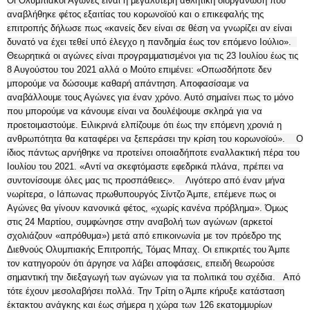
Οι Ολυμπιακοί Αγώνες είναι η μεγαλύτερη αθλητική διοργάνωση που
αναβλήθηκε φέτος εξαιτίας του κορωνοϊού και ο επικεφαλής της
επιτροπής δήλωσε πως «κανείς δεν είναι σε θέση να γνωρίζει αν είναι
δυνατό να έχει τεθεί υπό έλεγχο η πανδημία έως τον επόμενο Ιούλιο».
Θεωρητικά οι αγώνες είναι προγραμματισμένοι για τις 23 Ιουλίου έως τις
8 Αυγούστου του 2021 αλλά ο Μούτο επιμένει: «Οπωσδήποτε δεν
μπορούμε να δώσουμε καθαρή απάντηση. Αποφασίσαμε να
αναβάλλουμε τους Αγώνες για έναν χρόνο. Αυτό σημαίνει πως το μόνο
που μπορούμε να κάνουμε είναι να δουλέψουμε σκληρά για να
προετοιμαστούμε. Ειλικρινά ελπίζουμε ότι έως την επόμενη χρονιά η
ανθρωπότητα θα καταφέρει να ξεπεράσει την κρίση του κορωνοϊού». Ο
ίδιος πάντως αρνήθηκε να προτείνει οποιαδήποτε εναλλακτική πέρα του
Ιουλίου του 2021. «Αντί να σκεφτόμαστε εφεδρικά πλάνα, πρέπει να
συντονίσουμε όλες μας τις προσπάθειες». Λιγότερο από έναν μήνα
νωρίτερα, ο Ιάπωνας πρωθυπουργός Σίντζο Άμπε, επέμενε πως οι
Αγώνες θα γίνουν κανονικά φέτος, «χωρίς κανένα πρόβλημα». Όμως
στις 24 Μαρτίου, συμφώνησε στην αναβολή των αγώνων (αρκετοί
σχολιάζουν «απρόθυμα») μετά από επικοινωνία με τον πρόεδρο της
Διεθνούς Ολυμπιακής Επιτροπής, Τόμας Μπαχ. Οι επικριτές του Άμπε
τον κατηγορούν ότι άργησε να λάβει αποφάσεις, επειδή θεωρούσε
σημαντική την διεξαγωγή των αγώνων για τα πολιτικά του σχέδια. Από
τότε έχουν μεσολαβήσει πολλά. Την Τρίτη ο Άμπε κήρυξε κατάσταση
έκτακτου ανάγκης και έως σήμερα η χώρα των 126 εκατομμυρίων