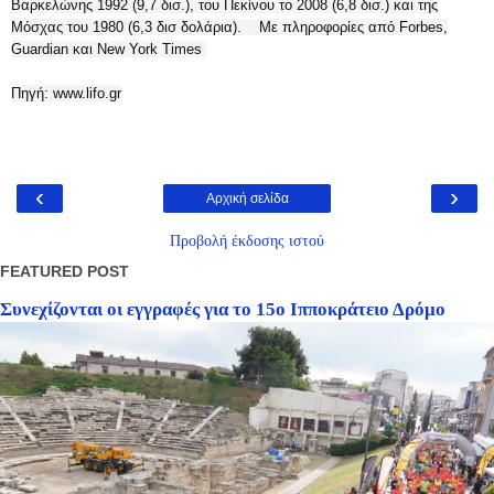
Βαρκελώνης 1992 (9,7 δισ.), του Πεκίνου το 2008 (6,8 δισ.) και της
Μόσχας του 1980 (6,3 δισ δολάρια). Με πληροφορίες από Forbes,
Guardian και New York Times
Πηγή:
www.lifo.gr
‹
›
Αρχική σελίδα
Προβολή έκδοσης ιστού
FEATURED POST
Συνεχίζονται οι εγγραφές για το 15ο Ιπποκράτειο Δρόμο