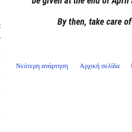
be given at the end of April 
By then, take care of
Σ
υ
Νεότερη ανάρτηση
Αρχική σελίδα