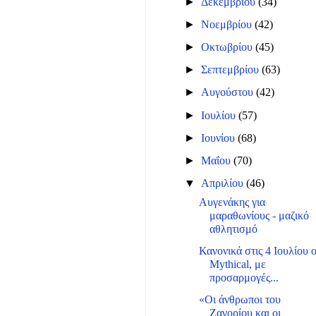
►
Δεκεμβρίου
(34)
►
Νοεμβρίου
(42)
►
Οκτωβρίου
(45)
►
Σεπτεμβρίου
(63)
►
Αυγούστου
(42)
►
Ιουλίου
(57)
►
Ιουνίου
(68)
►
Μαΐου
(70)
▼
Απριλίου
(46)
Αυγενάκης για
μαραθωνίους - μαζικό
αθλητισμό
Κανονικά στις 4 Ιουλίου 
Mythical, με
προσαρμογές...
«Οι άνθρωποι του
Ζαγορίου και οι