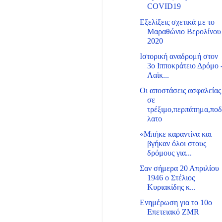
COVID19
Εξελίξεις σχετικά με το
Μαραθώνιο Βερολίνου
2020
Ιστορική αναδρομή στον
3ο Ιπποκράτειο Δρόμο 
Λαϊκ...
Οι αποστάσεις ασφαλείας
σε
τρέξιμο,περπάτημα,πο
λατο
«Μπήκε καραντίνα και
βγήκαν όλοι στους
δρόμους για...
Σαν σήμερα 20 Απριλίου
1946 ο Στέλιος
Κυριακίδης κ...
Ενημέρωση για το 10ο
Επετειακό ZMR