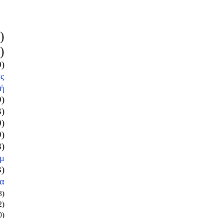
)
)
0)
ς
ή
9)
3)
0)
9)
8)
μ
3)
α
3)
2)
0)