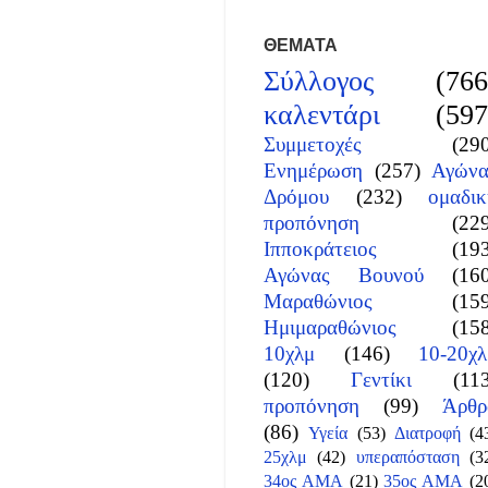
ΘΕΜΑΤΑ
Σύλλογος
(766
καλεντάρι
(597
Συμμετοχές
(29
Ενημέρωση
(257)
Αγώνα
Δρόμου
(232)
ομαδικ
προπόνηση
(22
Ιπποκράτειος
(19
Αγώνας Βουνού
(16
Μαραθώνιος
(15
Ημιμαραθώνιος
(15
10χλμ
(146)
10-20χλ
(120)
Γεντίκι
(11
προπόνηση
(99)
Άρθρ
(86)
Υγεία
(53)
Διατροφή
(4
25χλμ
(42)
υπεραπόσταση
(3
34ος ΑΜΑ
(21)
35ος ΑΜΑ
(2