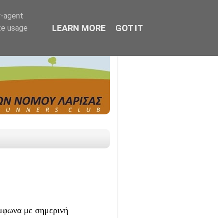
r-agent
LEARN MORE
GOT IT
te usage
ύμφωνα με σημερινή