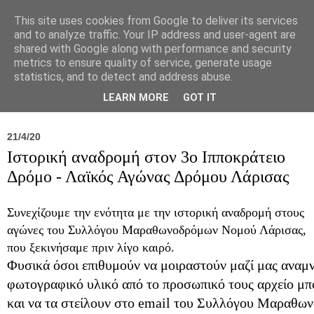
This site uses cookies from Google to deliver its services
and to analyze traffic. Your IP address and user-agent are
shared with Google along with performance and security
metrics to ensure quality of service, generate usage
statistics, and to detect and address abuse.
Νέα
Σύλλογος
Ιπποκράτειος
Γεντίκι 
LEARN MORE
GOT IT
21/4/20
Ιστορική αναδρομή στον 3ο Ιπποκράτειο
Δρόμο - Λαϊκός Αγώνας Δρόμου Λάρισας
Συνεχίζουμε την ενότητα με την ιστορική αναδρομή στους
αγώνες του Συλλόγου Μαραθωνοδρόμων Νομού Λάρισας,
που ξεκινήσαμε πριν λίγο καιρό.
Φυσικά όσοι επιθυμούν να μοιραστούν μαζί μας αναμν
φωτογραφικό υλικό από το προσωπικό τους αρχείο μπ
και να τα στείλουν στο email του Συλλόγου Μαραθ