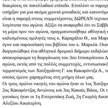
διακρίσεις σε πανελλαδικό επίπεδο. Επιπλέον οι παροχ
υπήρξαν για μια ακόμα χρονιά μοναδικές και καινοτόμ
είναι η παροχή στους συμμετέχοντες ΔΩΡΕΑΝ τεχνικού
λογότυπα του αγώνα. Αξίζει να αναφερθεί ότι το Σάββ
τη μέρα πριν τον αγώνα, πραγματοποιήθηκε αθλητική 
καλεσμένους ομιλητές τους κ. Καραχάλιο Θ., και Μαρ
έγινε και παρουσίαση του βιβλίου του κ. Μαρκέα. Ουσ
διοργανώθηκε ένα αθλητικό δρομικό διήμερο εκδηλώσ
αποκορύφωμα τη διοργάνωση του 3ου Ιπποκράτειου Δ
αγώνα, εκτός από τις πολλές συμμετοχές, εντυπωσιακό
τερματισμός των Χατζηγιάννη Γ. και Κακαρόντζα Α., τ
οποίος έμεινε χαραγμένος στη μνήμη όλων μας.
Οι τρεις πρώτοι νικητές του αγώνα ήταν οι 1ος Χατζηγ
2ος Κακαρόντζας Αντώνιος και 3ος Κακαές Βάιος. Οι τ
γυναίκες ήταν οι 1η Επιτροπάκη Ζωή, 2η Γκερλή Αικατ
Αλεξίου Αικατερίνη.