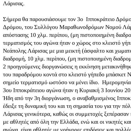
Λάρισας.
Σήμερα θα παρουσιάσουμε τον 3ο Ιπποκράτειο Δρόμ
Δρόμου, του Συλλόγου Μαραθωνοδρόμων Νομού Λάρι
απόστασης 10 χλμ. περίπου, (μη πιστοποιημένη διαδρο
τερματισμός του αγώνα ήταν ο χώρος στο κλειστό γή
Νεάπολης Λάρισας με μια μεικτή (άσφαλτο και χωματ
διαδρομή, 10 χλμ. περίπου, (μη πιστοποιημένη διαδρομ
2 προηγούμενες διοργανώσεις η εκκίνηση μετακινήθηκ
του παραδρόμου κοντά στο κλειστό γήπεδο μπάσκετ Ν
σημείο τερματισμό ωστόσο να μένει ίδιο. Ημερομηνία
3ου Ιπποκράτειου αγώνα ήταν η Κυριακή 3 Ιουνίου 20
Ήδη από την 3η διοργάνωση, ο αναβαθμισμένος Ιπποκ
έδειξε τη δυναμική του και τη σημασία του για την πό
Λάρισας γενικότερα, καθώς οι συμμετοχές ξεπέρασαν
με αθλητές από όλη την Ελλάδα, ενώ και οι νικητές και
αγώνα, είναι αθλητές με γρήγορες επιδόσεις και πολλέ