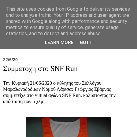
This site uses cookies from Google to deliver its services
and to analyze traffic. Your IP address and user-agent are
shared with Google along with performance and security
metrics to ensure quality of service, generate usage
statistics, and to detect and address abuse.
Νέα
Σύλλογος
Ιπποκράτειος
Γεντίκι 
LEARN MORE
GOT IT
22/6/20
Συμμετοχή στο SNF Run
Την Κυριακή 21/06/2020 ο αθλητής του Συλλόγου
Μαραθωνοδρόμων Νομού Λάρισας Γεώργιος Σβάρνας
συμμετείχε στο virtual αγώνα SNF Run, καλύπτοντας την
απόσταση των 5 χλμ.