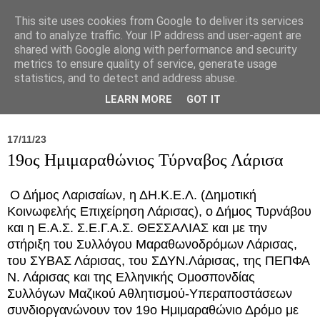
This site uses cookies from Google to deliver its services
and to analyze traffic. Your IP address and user-agent are
shared with Google along with performance and security
metrics to ensure quality of service, generate usage
statistics, and to detect and address abuse.
Νέα
Σύλλογος
Ιπποκράτειος
Γεντίκι 
LEARN MORE
GOT IT
17/11/23
19ος Ημιμαραθώνιος Τύρναβος Λάρισα
Ο Δήμος Λαρισαίων, η ΔΗ.Κ.Ε.Λ. (Δημοτική
Κοινωφελής Επιχείρηση Λάρισας), ο Δήμος Τυρνάβου
και η Ε.Α.Σ. Σ.Ε.Γ.Α.Σ. ΘΕΣΣΑΛΙΑΣ και με την
στήριξη του Συλλόγου Μαραθωνοδρόμων Λάρισας,
του ΣΥΒΑΣ Λάρισας, του ΣΔΥΝ.Λάρισας, της ΠΕΠΦΑ
Ν. Λάρισας και της Ελληνικής Ομοσπονδίας
Συλλόγων Μαζικού Αθλητισμού-Υπεραποστάσεων
συνδιοργανώνουν τον 19ο Ημιμαραθώνιο Δρόμο με