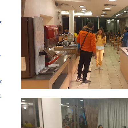
α
ν
y
ς