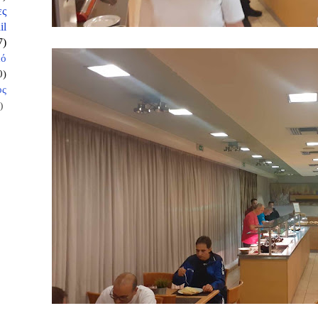
ες
il
7)
κό
0)
ος
)