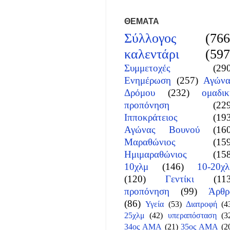
ΘΕΜΑΤΑ
Σύλλογος
(766
καλεντάρι
(597
Συμμετοχές
(29
Ενημέρωση
(257)
Αγώνα
Δρόμου
(232)
ομαδικ
προπόνηση
(22
Ιπποκράτειος
(19
Αγώνας Βουνού
(16
Μαραθώνιος
(15
Ημιμαραθώνιος
(15
10χλμ
(146)
10-20χλ
(120)
Γεντίκι
(11
προπόνηση
(99)
Άρθρ
(86)
Υγεία
(53)
Διατροφή
(4
25χλμ
(42)
υπεραπόσταση
(3
34ος ΑΜΑ
(21)
35ος ΑΜΑ
(2