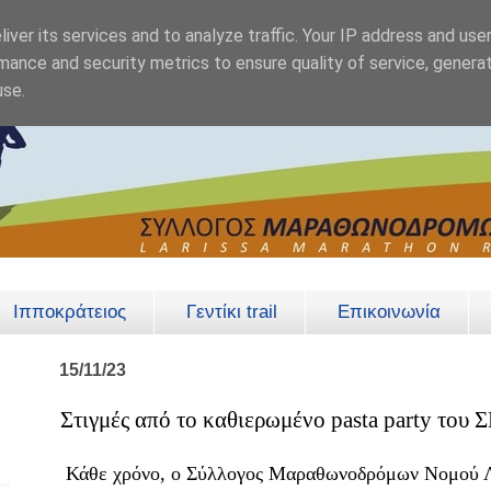
iver its services and to analyze traffic. Your IP address and use
mance and security metrics to ensure quality of service, genera
use.
Ιπποκράτειος
Γεντίκι trail
Επικοινωνία
15/11/23
Στιγμές από το καθιερωμένο pasta party του
Κάθε χρόνο, ο Σύλλογος Μαραθωνοδρόμων Νομού Λά