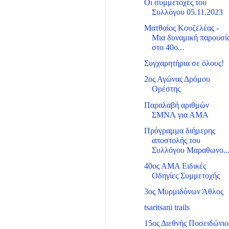
Οι συμμετοχές του
Συλλόγου 05.11.2023
Ματθαίος Κουζελέας -
Μια δυναμική παρουσί
στο 40ο...
Συγχαρητήρια σε όλους!
2ος Αγώνας Δρόμου
Ορέστης
Παραλαβή αριθμών
ΣΜΝΛ για ΑΜΑ
Πρόγραμμα διήμερης
αποστολής του
Συλλόγου Μαραθωνο..
40ος ΑΜΑ Ειδικές
Οδηγίες Συμμετοχής
3ος Μυρμιδόνων Άθλος
tsaritsani trails
15ος Διεθνής Ποσειδώνιο