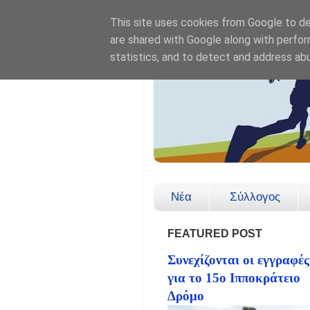
This site uses cookies from Google to del
are shared with Google along with perfor
statistics, and to detect and address ab
Νέα
Σύλλογος
FEATURED POST
Συνεχίζονται οι εγγραφές
για το 15ο Ιπποκράτειο
Δρόμο