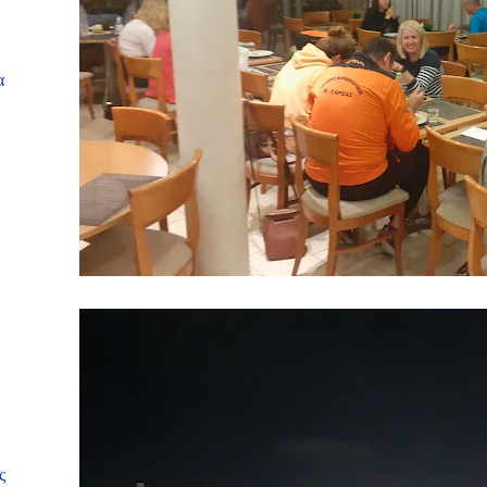
α
.
ς