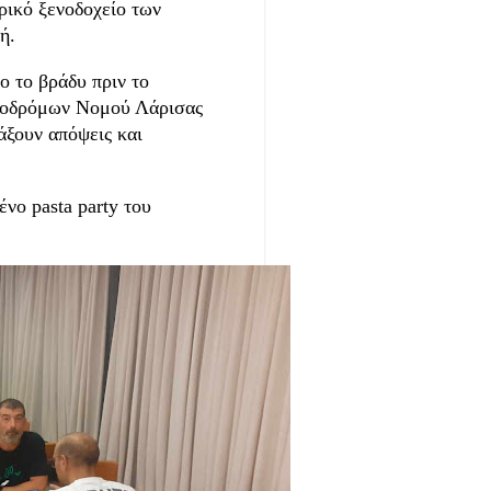
τρικό ξενοδοχείο των
ή.
ο το βράδυ πριν το
νοδρόμων Νομού Λάρισας
άξουν απόψεις και
νο pasta party του