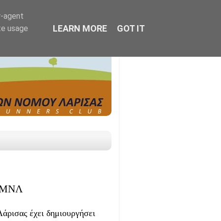
r-agent
LEARN MORE
GOT IT
te usage
 ΣΜΝΛ
ρισας έχει δημιουργήσει