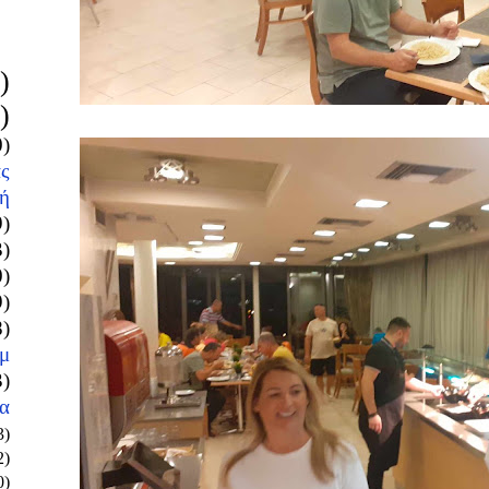
)
)
0)
ς
ή
9)
3)
0)
9)
8)
μ
3)
α
3)
2)
0)