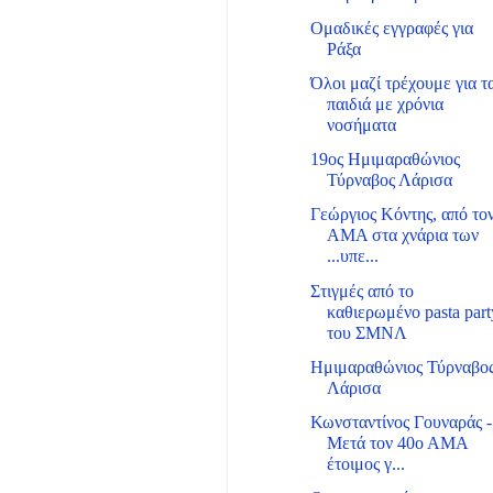
Ομαδικές εγγραφές για
Ράξα
Όλοι μαζί τρέχουμε για τ
παιδιά με χρόνια
νοσήματα
19ος Ημιμαραθώνιος
Τύρναβος Λάρισα
Γεώργιος Κόντης, από το
ΑΜΑ στα χνάρια των
...υπε...
Στιγμές από το
καθιερωμένο pasta part
του ΣΜΝΛ
Ημιμαραθώνιος Τύρναβο
Λάρισα
Κωνσταντίνος Γουναράς -
Μετά τον 40ο ΑΜΑ
έτοιμος γ...