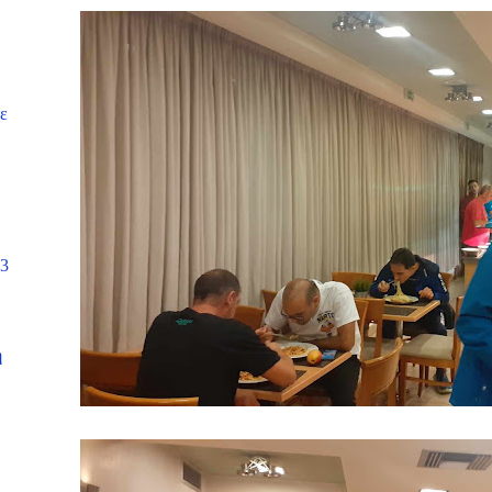
τε
Λ
23
η